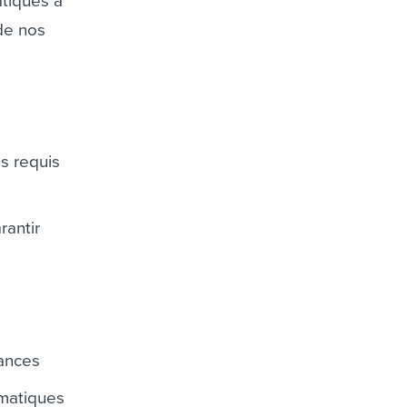
atiques à
 de nos
s requis
rantir
mances
rmatiques