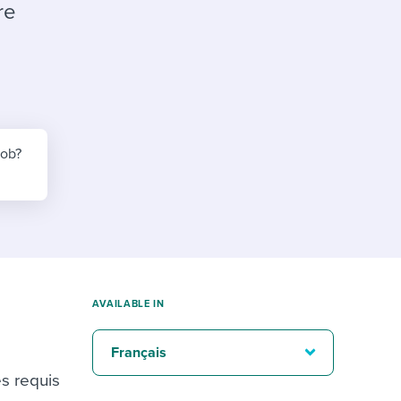
reverse that?
Learn to stay ahead.
re
Explore Workable
Explore Workable
Explore Workable
job?
AVAILABLE IN
Français
es requis