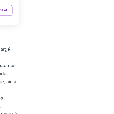
TH AI
hargé
systèmes
idat
e, ainsi
és
.