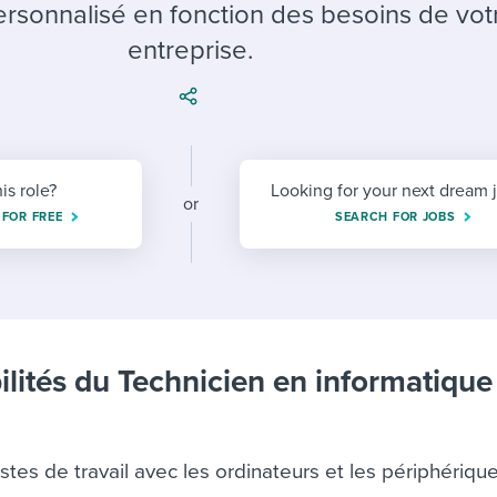
ing an employer brand
 Academy
and tricks for success.
rsonnalisé en fonction des besoins de vot
entreprise.
e/employee experiences
Workable customer stories
Workable customer stories
Workable customer stories
his role?
Looking for your next dream 
or
 FOR FREE
SEARCH FOR JOBS
ilités du Technicien en informatique
tes de travail avec les ordinateurs et les périphériqu