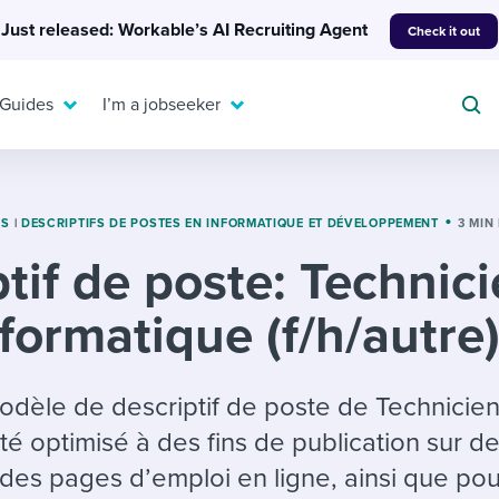
Just released: Workable’s AI Recruiting Agent
Check it out
 Guides
I’m a jobseeker
ES
|
DESCRIPTIFS DE POSTES EN INFORMATIQUE ET DÉVELOPPEMENT
3 MIN
tif de poste: Technic
For your job search:
To hear from others:
formatique (f/h/autre
INTERVIEWS & ANSWERS
Or browse by trending
g candidates
 question templates
 process
Typical interview
EXPERT INSIGHTS
questions and potential
FLEX WORK
ng hiring pipelines
g checklists
evelopment
Get insights, guidance,
odèle de descriptif de poste de Technicie
answers for each.
A flexible workplace
and tips from those in
té optimisé à des fins de publication sur de
 compliance
ks & reports
areer resources
means new ways of
the know.
es pages d’emploi en ligne, ainsi que pou
working. Pick up tips