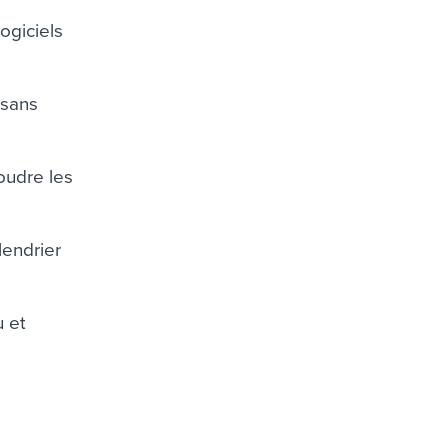
ogiciels
 sans
oudre les
lendrier
u et