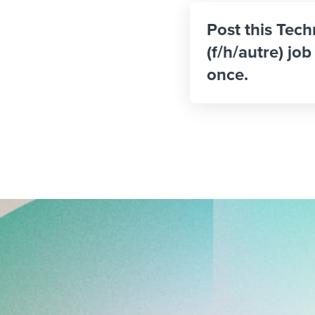
Post this Tech
(f/h/autre) jo
once.