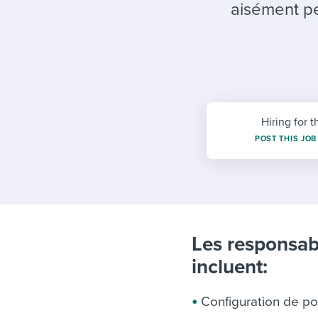
Finding and attracting people
HR terms
Establish
Workable
aisément pe
Digitizing work processes
Candidat
Attend webinars & events
Attend webinars & events
Attend webinars & events
Hiring for t
POST THIS JOB
Les responsab
incluent:
Configuration de pos