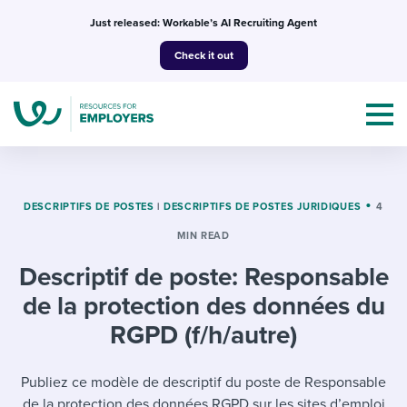
Skip
Just released: Workable’s AI Recruiting Agent
to
Check it out
content
DESCRIPTIFS DE POSTES
|
DESCRIPTIFS DE POSTES JURIDIQUES
4
MIN READ
Topics
Descriptif de poste: Responsable
Templates & Guides
de la protection des données du
I’m a jobseeker
RGPD (f/h/autre)
I NEED HELP WITH...
Mobilizing AI in my work
I WANT...
Publiez ce modèle de descriptif du poste de Responsable
Attend webinars & events
de la protection des données RGPD sur les sites d’emploi