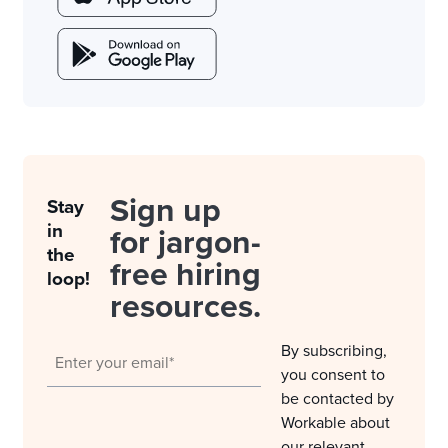
Sign up
Stay
in
for jargon-
the
free hiring
loop!
resources.
By subscribing,
you consent to
be contacted by
Workable about
our relevant