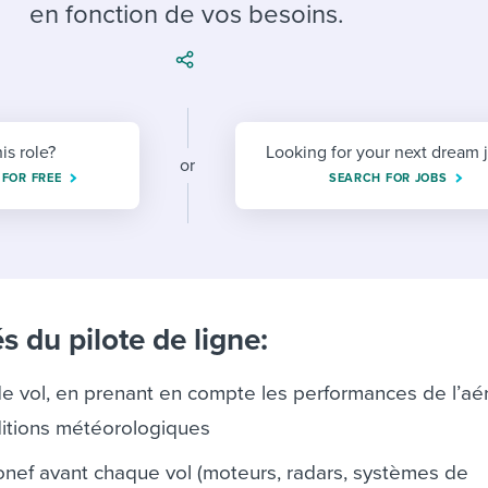
ing an employer brand
 Academy
and tricks for success.
en fonction de vos besoins.
e/employee experiences
Workable customer stories
Workable customer stories
Workable customer stories
his role?
Looking for your next dream 
or
 FOR FREE
SEARCH FOR JOBS
s du pilote de ligne:
de vol, en prenant en compte les performances de l’aé
nditions météorologiques
éronef avant chaque vol (moteurs, radars, systèmes de