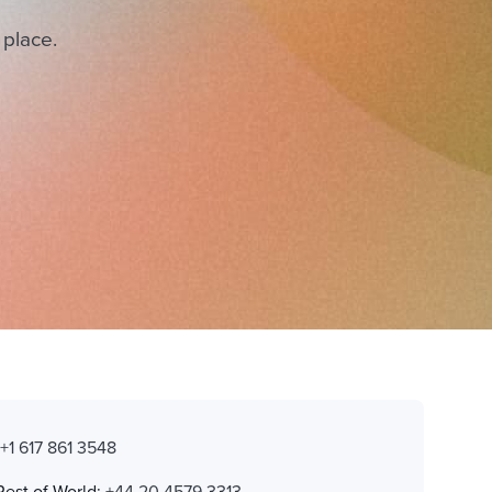
 place.
:
+1 617 861 3548