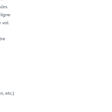
sûrs.
 ligne
 vol.
tre
e
, etc.)