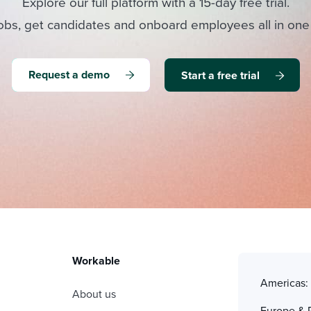
Explore our full platform with a 15-day free trial.
obs, get candidates and onboard employees all in one
Request a demo
Start a free trial
Workable
Americas
About us