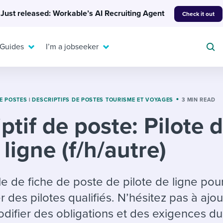
Just released: Workable’s AI Recruiting Agent
Check it out
 Guides
I’m a jobseeker
E POSTES
|
DESCRIPTIFS DE POSTES TOURISME ET VOYAGES
3 MIN READ
ptif de poste: Pilote 
For your job search:
To hear from others:
ligne (f/h/autre)
INTERVIEWS & ANSWERS
Or browse by trending
g candidates
 question templates
 process
Typical interview
EXPERT INSIGHTS
questions and potential
FLEX WORK
ng hiring pipelines
g checklists
evelopment
Get insights, guidance,
e de fiche de poste de pilote de ligne pour
answers for each.
A flexible workplace
and tips from those in
des pilotes qualifiés. N’hésitez pas à ajou
 compliance
ks & reports
areer resources
means new ways of
the know.
difier des obligations et des exigences du
working. Pick up tips