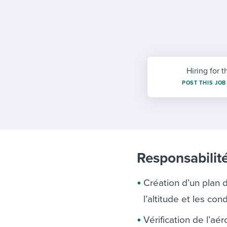
Finding and attracting people
HR terms
Establish
Workable
Digitizing work processes
Candidat
Attend webinars & events
Attend webinars & events
Attend webinars & events
Hiring for t
POST THIS JOB
Responsabilité
Création d’un plan 
l’altitude et les co
Vérification de l’a