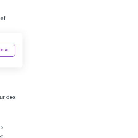
nef
TH AI
our des
es
et