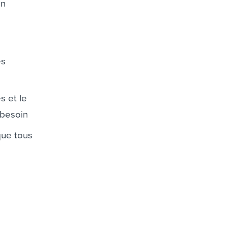
un
es
s et le
 besoin
que tous