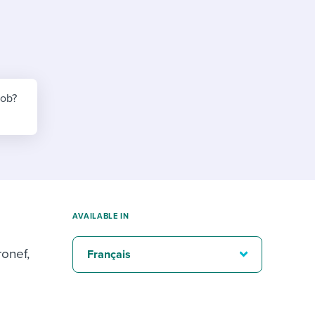
reverse that?
Learn to stay ahead.
Explore Workable
Explore Workable
Explore Workable
job?
AVAILABLE IN
ronef,
Français