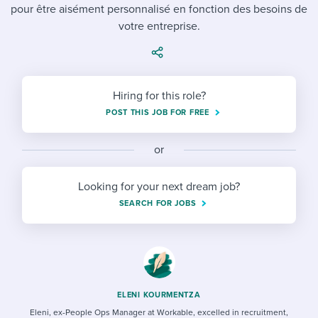
Job description templates
Evaluating candidates
pour être aisément personnalisé en fonction des besoins de
I WANT TO LEARN ABOUT...
Workable customer stories
votre entreprise.
Applying for a job
Interview question templates
Working together with others
Explore Workable
Interview process
Policy templates
Maintaining hiring pipelines
Request a demo
Hiring for this role?
Pay & benefits
Onboarding checklists
Developing & retaining people
POST THIS JOB FOR FREE
Career development
Start a free trial
Step-by-step tutorials
Ensuring compliance
or
Modern working life
Free ebooks & reports
Finding and attracting people
Looking for your next dream job?
Overall career resources
HR terms
Establishing an employer brand
SEARCH FOR JOBS
Workable Academy
Digitizing work processes
Candidate/employee experiences
ELENI KOURMENTZA
Eleni, ex-People Ops Manager at Workable, excelled in recruitment,