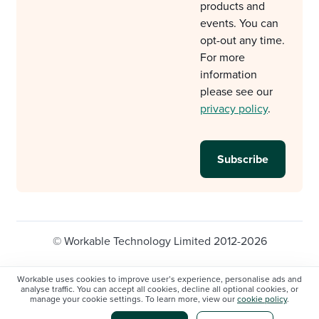
products and
events. You can
opt-out any time.
For more
information
please see our
privacy policy
.
© Workable Technology Limited 2012-2026
Legal
Privacy policy
Cookie Settings
Workable uses cookies to improve user’s experience, personalise ads and
analyse traffic. You can accept all cookies, decline all optional cookies, or
Do not sell/share my personal information
manage your cookie settings. To learn more, view our
cookie policy
.