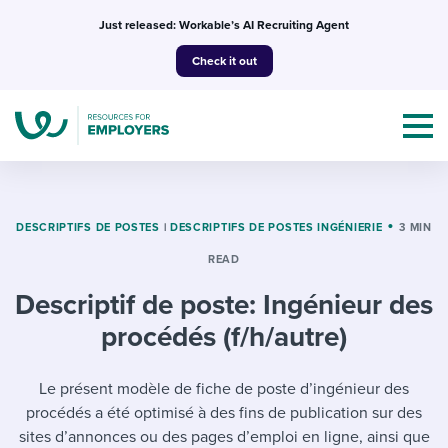
Skip
Just released: Workable’s AI Recruiting Agent
to
Check it out
content
DESCRIPTIFS DE POSTES
|
DESCRIPTIFS DE POSTES INGÉNIERIE
3 MIN
READ
Topics
Descriptif de poste: Ingénieur des
Templates & Guides
procédés (f/h/autre)
I’m a jobseeker
I NEED HELP WITH...
Le présent modèle de fiche de poste d’ingénieur des
procédés a été optimisé à des fins de publication sur des
Mobilizing AI in my work
I WANT...
Attend webinars & events
sites d’annonces ou des pages d’emploi en ligne, ainsi que