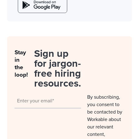
Sign up
Stay
in
for jargon-
the
free hiring
loop!
resources.
By subscribing,
you consent to
be contacted by
Workable about
our relevant
content,