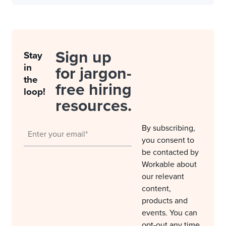
Sign up
Stay
in
for jargon-
the
free hiring
loop!
resources.
By subscribing,
you consent to
be contacted by
Workable about
our relevant
content,
products and
events. You can
opt-out any time.