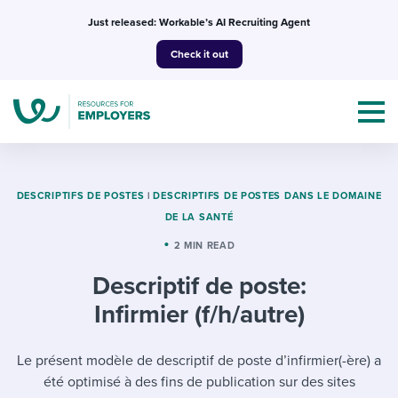
Skip
Just released: Workable’s AI Recruiting Agent
to
Check it out
content
DESCRIPTIFS DE POSTES
|
DESCRIPTIFS DE POSTES DANS LE DOMAINE
DE LA SANTÉ
Topics
2 MIN READ
Descriptif de poste:
Templates & Guides
Infirmier (f/h/autre)
I’m a jobseeker
I NEED HELP WITH...
Le présent modèle de descriptif de poste d’infirmier(-ère) a
Mobilizing AI in my work
I WANT...
Attend webinars & events
été optimisé à des fins de publication sur des sites