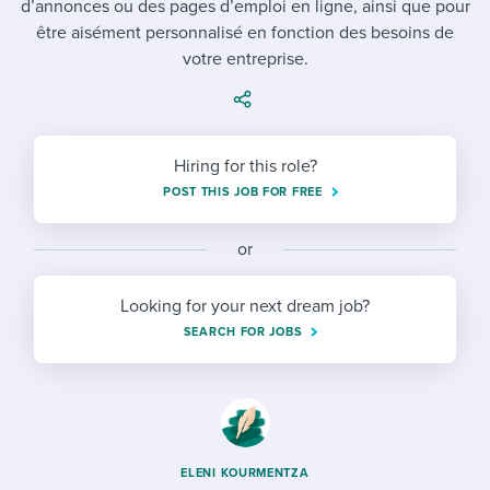
d’annonces ou des pages d’emploi en ligne, ainsi que pour
Job description templates
Evaluating candidates
I WANT TO LEARN ABOUT...
Workable customer stories
être aisément personnalisé en fonction des besoins de
Applying for a job
Interview question templates
votre entreprise.
Working together with others
Explore Workable
Interview process
Policy templates
Maintaining hiring pipelines
Request a demo
Pay & benefits
Onboarding checklists
Developing & retaining people
Hiring for this role?
POST THIS JOB FOR FREE
Career development
Start a free trial
Step-by-step tutorials
Ensuring compliance
Modern working life
Free ebooks & reports
or
Finding and attracting people
Overall career resources
HR terms
Establishing an employer brand
Looking for your next dream job?
SEARCH FOR JOBS
Workable Academy
Digitizing work processes
Candidate/employee experiences
ELENI KOURMENTZA