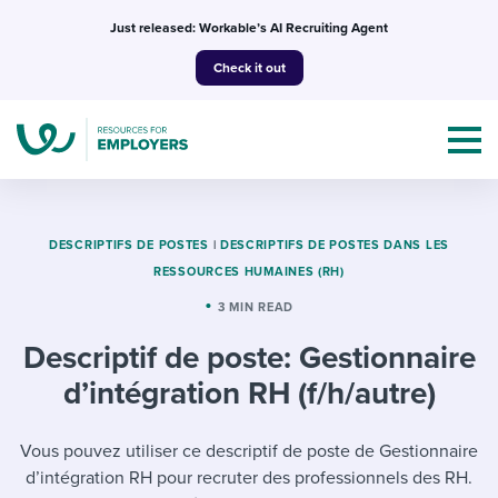
Skip
Just released: Workable’s AI Recruiting Agent
to
Check it out
content
DESCRIPTIFS DE POSTES
|
DESCRIPTIFS DE POSTES DANS LES
RESSOURCES HUMAINES (RH)
Topics
3 MIN READ
Descriptif de poste: Gestionnaire
Templates & Guides
d’intégration RH (f/h/autre)
I’m a jobseeker
I NEED HELP WITH...
Vous pouvez utiliser ce descriptif de poste de Gestionnaire
Mobilizing AI in my work
I WANT...
Attend webinars & events
d’intégration RH pour recruter des professionnels des RH.