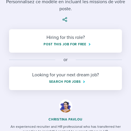
Personnalisez ce modèle en incluant les missions de votre
Job description templates
Evaluating candidates
I WANT TO LEARN ABOUT...
Workable customer stories
poste.
Applying for a job
Interview question templates
Working together with others
Explore Workable
Interview process
Policy templates
Maintaining hiring pipelines
Request a demo
Hiring for this role?
Pay & benefits
Onboarding checklists
Developing & retaining people
POST THIS JOB FOR FREE
Career development
Start a free trial
Step-by-step tutorials
Ensuring compliance
or
Modern working life
Free ebooks & reports
Finding and attracting people
Looking for your next dream job?
Overall career resources
HR terms
Establishing an employer brand
SEARCH FOR JOBS
Workable Academy
Digitizing work processes
Candidate/employee experiences
CHRISTINA PAVLOU
An experienced recruiter and HR professional who has transferred her