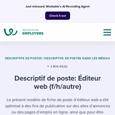
Skip
Just released: Workable’s AI Recruiting Agent
to
Check it out
content
DESCRIPTIFS DE POSTES
|
DESCRIPTIFS DE POSTES DANS LES MÉDIAS
3 MIN READ
Topics
Descriptif de poste: Éditeur
Templates & Guides
web (f/h/autre)
I’m a jobseeker
I NEED HELP WITH...
Le présent modèle de fiche de poste d’éditeur web a été
optimisé à des fins de publication sur des sites d’annonces
Mobilizing AI in my work
I WANT...
Attend webinars & events
ou des pages d’emploi en ligne, ainsi que pour être