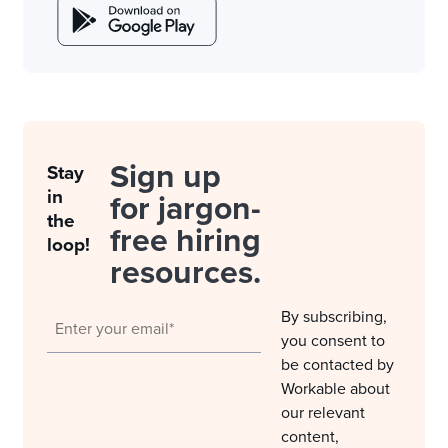
Sign up
Stay
in
for jargon-
the
free hiring
loop!
resources.
By subscribing,
you consent to
be contacted by
Workable about
our relevant
content,