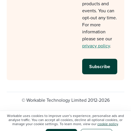
products and
events. You can
opt-out any time.
For more
information
please see our
privacy policy
.
© Workable Technology Limited 2012-2026
Legal
Privacy policy
Cookie Settings
Workable uses cookies to improve user’s experience, personalise ads and
analyse traffic. You can accept all cookies, decline all optional cookies, or
Do not sell/share my personal information
manage your cookie settings. To learn more, view our
cookie policy
.