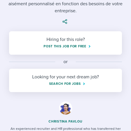
Job description templates
Evaluating candidates
aisément personnalisé en fonction des besoins de votre
I WANT TO LEARN ABOUT...
Workable customer stories
entreprise.
Applying for a job
Interview question templates
Working together with others
Explore Workable
Interview process
Policy templates
Maintaining hiring pipelines
Request a demo
Hiring for this role?
Pay & benefits
Onboarding checklists
Developing & retaining people
POST THIS JOB FOR FREE
Career development
Start a free trial
Step-by-step tutorials
Ensuring compliance
or
Modern working life
Free ebooks & reports
Finding and attracting people
Looking for your next dream job?
Overall career resources
HR terms
Establishing an employer brand
SEARCH FOR JOBS
Workable Academy
Digitizing work processes
Candidate/employee experiences
CHRISTINA PAVLOU
An experienced recruiter and HR professional who has transferred her