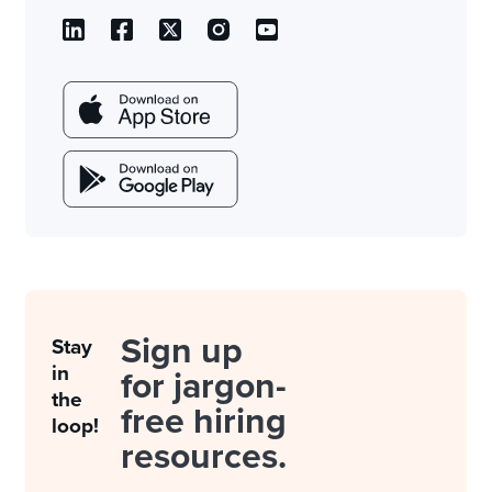
Sign up
Stay
in
for jargon-
the
free hiring
loop!
resources.