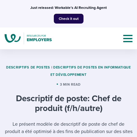
Skip
Just released: Workable’s AI Recruiting Agent
to
Check it out
content
DESCRIPTIFS DE POSTES
|
DESCRIPTIFS DE POSTES EN INFORMATIQUE
ET DÉVELOPPEMENT
Topics
3 MIN READ
Descriptif de poste: Chef de
Templates & Guides
produit (f/h/autre)
I’m a jobseeker
I NEED HELP WITH...
Le présent modèle de descriptif de poste de chef de
Mobilizing AI in my work
I WANT...
Attend webinars & events
produit a été optimisé à des fins de publication sur des sites