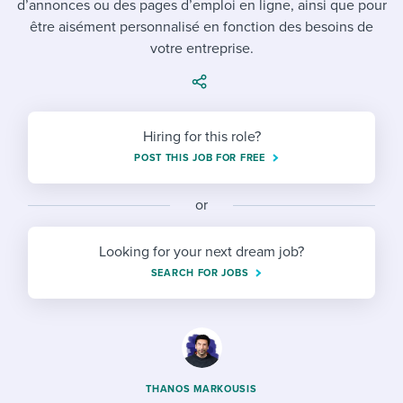
d’annonces ou des pages d’emploi en ligne, ainsi que pour
Job description templates
Evaluating candidates
I WANT TO LEARN ABOUT...
Workable customer stories
être aisément personnalisé en fonction des besoins de
Applying for a job
Interview question templates
votre entreprise.
Working together with others
Explore Workable
Interview process
Policy templates
Maintaining hiring pipelines
Request a demo
Pay & benefits
Onboarding checklists
Developing & retaining people
Hiring for this role?
POST THIS JOB FOR FREE
Career development
Start a free trial
Step-by-step tutorials
Ensuring compliance
Modern working life
Free ebooks & reports
or
Finding and attracting people
Overall career resources
HR terms
Establishing an employer brand
Looking for your next dream job?
SEARCH FOR JOBS
Workable Academy
Digitizing work processes
Candidate/employee experiences
THANOS MARKOUSIS