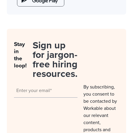
Sign up
Stay
in
for jargon-
the
free hiring
loop!
resources.
By subscribing,
you consent to
be contacted by
Workable about
our relevant
content,
products and