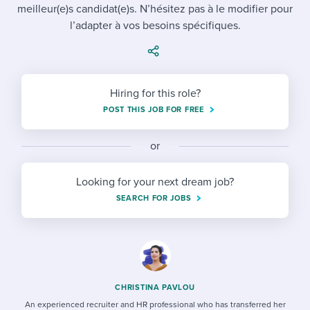
Job description templates
Evaluating candidates
meilleur(e)s candidat(e)s. N’hésitez pas à le modifier pour
I WANT TO LEARN ABOUT...
Workable customer stories
l’adapter à vos besoins spécifiques.
Applying for a job
Interview question templates
Working together with others
Explore Workable
Interview process
Policy templates
Maintaining hiring pipelines
Request a demo
Hiring for this role?
Pay & benefits
Onboarding checklists
Developing & retaining people
POST THIS JOB FOR FREE
Career development
Start a free trial
Step-by-step tutorials
Ensuring compliance
or
Modern working life
Free ebooks & reports
Finding and attracting people
Looking for your next dream job?
Overall career resources
HR terms
Establishing an employer brand
SEARCH FOR JOBS
Workable Academy
Digitizing work processes
Candidate/employee experiences
CHRISTINA PAVLOU
An experienced recruiter and HR professional who has transferred her