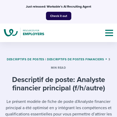
Skip
Just released: Workable’s AI Recruiting Agent
to
Check it out
content
DESCRIPTIFS DE POSTES
|
DESCRIPTIFS DE POSTES FINANCIERS
3
MIN READ
Topics
Descriptif de poste: Analyste
Templates & Guides
financier principal (f/h/autre)
I’m a jobseeker
I NEED HELP WITH...
Le présent modèle de fiche de poste d’Analyste financier
principal a été optimisé en y intégrant les compétences et
Mobilizing AI in my work
I WANT...
Attend webinars & events
qualifications essentielles pour vous permettre d’attirer les