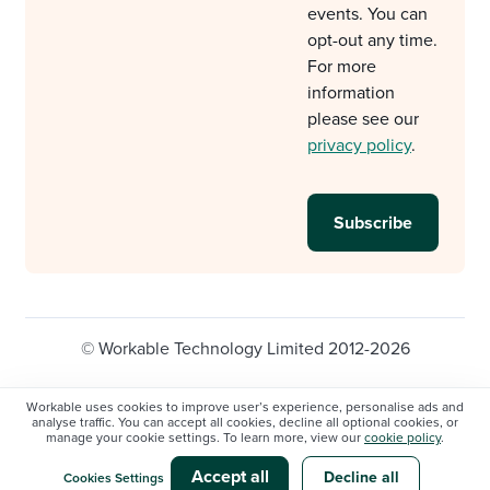
events. You can
opt-out any time.
For more
information
please see our
privacy policy
.
© Workable Technology Limited 2012-2026
Legal
Privacy policy
Cookie Settings
Workable uses cookies to improve user’s experience, personalise ads and
analyse traffic. You can accept all cookies, decline all optional cookies, or
Do not sell/share my personal information
manage your cookie settings. To learn more, view our
cookie policy
.
Modern slavery statement
Accept all
Decline all
Cookies Settings