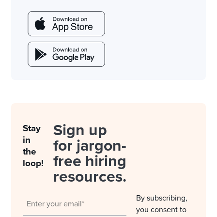
Sign up
Stay
in
for jargon-
the
free hiring
loop!
resources.
By subscribing,
you consent to