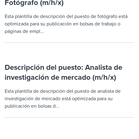
Fotógrafo (m/h/x)
Job description templates
Evaluating candidates
I WANT TO LEARN ABOUT...
Workable customer stories
Applying for a job
Interview question templates
Esta plantilla de descripción del puesto de fotógrafo está
Working together with others
Explore Workable
optimizada para su publicación en bolsas de trabajo o
Interview process
Policy templates
Maintaining hiring pipelines
páginas de empl...
Request a demo
Pay & benefits
Onboarding checklists
Developing & retaining people
Career development
Start a free trial
Step-by-step tutorials
Ensuring compliance
Descripción del puesto: Analista de
Modern working life
Free ebooks & reports
Finding and attracting people
investigación de mercado (m/h/x)
Overall career resources
HR terms
Establishing an employer brand
Esta plantilla de descripción del puesto de analista de
Workable Academy
investigación de mercado está optimizada para su
Digitizing work processes
publicación en bolsas d...
Candidate/employee experiences