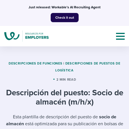
Skip
Just released: Workable’s AI Recruiting Agent
to
Check it out
content
DESCRIPCIONES DE FUNCIONES
|
DESCRIPCIONES DE PUESTOS DE
LOGÍSTICA
Topics
2 MIN READ
Descripción del puesto: Socio de
Templates & Guides
almacén (m/h/x)
I’m a jobseeker
I NEED HELP WITH...
Esta plantilla de descripción del puesto de
socio de
Mobilizing AI in my work
I WANT...
Attend webinars & events
almacén
está optimizada para su publicación en bolsas de