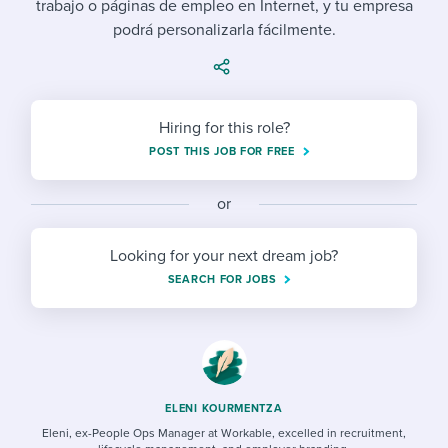
trabajo o páginas de empleo en Internet, y tu empresa
Job description templates
Evaluating candidates
I WANT TO LEARN ABOUT...
Workable customer stories
podrá personalizarla fácilmente.
Applying for a job
Interview question templates
Working together with others
Explore Workable
Interview process
Policy templates
Maintaining hiring pipelines
Request a demo
Hiring for this role?
Pay & benefits
Onboarding checklists
Developing & retaining people
POST THIS JOB FOR FREE
Career development
Start a free trial
Step-by-step tutorials
Ensuring compliance
or
Modern working life
Free ebooks & reports
Finding and attracting people
Looking for your next dream job?
Overall career resources
HR terms
Establishing an employer brand
SEARCH FOR JOBS
Workable Academy
Digitizing work processes
Candidate/employee experiences
ELENI KOURMENTZA
Eleni, ex-People Ops Manager at Workable, excelled in recruitment,