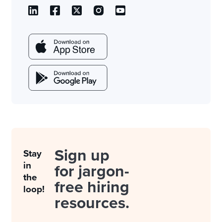
Sign up
Stay
in
for jargon-
the
free hiring
loop!
resources.