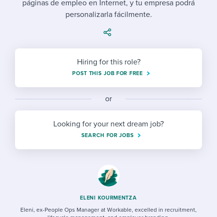
páginas de empleo en Internet, y tu empresa podrá
Job description templates
Evaluating candidates
I WANT TO LEARN ABOUT...
Workable customer stories
personalizarla fácilmente.
Applying for a job
Interview question templates
Working together with others
Explore Workable
Interview process
Policy templates
Maintaining hiring pipelines
Request a demo
Hiring for this role?
Pay & benefits
Onboarding checklists
Developing & retaining people
POST THIS JOB FOR FREE
Career development
Start a free trial
Step-by-step tutorials
Ensuring compliance
or
Modern working life
Free ebooks & reports
Finding and attracting people
Looking for your next dream job?
Overall career resources
HR terms
Establishing an employer brand
SEARCH FOR JOBS
Workable Academy
Digitizing work processes
Candidate/employee experiences
ELENI KOURMENTZA
Eleni, ex-People Ops Manager at Workable, excelled in recruitment,