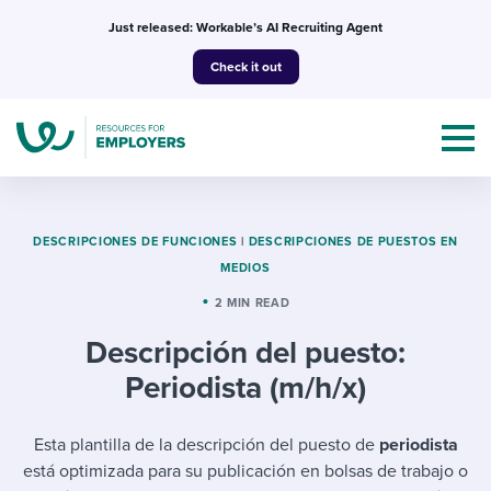
Skip
Just released: Workable’s AI Recruiting Agent
to
Check it out
content
DESCRIPCIONES DE FUNCIONES
|
DESCRIPCIONES DE PUESTOS EN
MEDIOS
Topics
2 MIN READ
Descripción del puesto:
Templates & Guides
Periodista (m/h/x)
I’m a jobseeker
I NEED HELP WITH...
Esta plantilla de la descripción del puesto de
periodista
Mobilizing AI in my work
I WANT...
Attend webinars & events
está optimizada para su publicación en bolsas de trabajo o