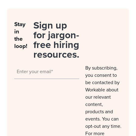
Sign up
Stay
in
for jargon-
the
free hiring
loop!
resources.
By subscribing,
you consent to
be contacted by
Workable about
our relevant
content,
products and
events. You can
opt-out any time.
For more