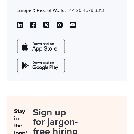
Europe & Rest of World:
+44 20 4579 3313
Sign up
Stay
in
for jargon-
the
free hiring
loop!