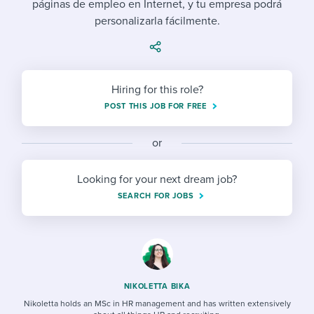
páginas de empleo en Internet, y tu empresa podrá
Job description templates
Evaluating candidates
I WANT TO LEARN ABOUT...
Workable customer stories
personalizarla fácilmente.
Applying for a job
Interview question templates
Working together with others
Explore Workable
Interview process
Policy templates
Maintaining hiring pipelines
Request a demo
Hiring for this role?
Pay & benefits
Onboarding checklists
Developing & retaining people
POST THIS JOB FOR FREE
Career development
Start a free trial
Step-by-step tutorials
Ensuring compliance
or
Modern working life
Free ebooks & reports
Finding and attracting people
Looking for your next dream job?
Overall career resources
HR terms
Establishing an employer brand
SEARCH FOR JOBS
Workable Academy
Digitizing work processes
Candidate/employee experiences
NIKOLETTA BIKA
Nikoletta holds an MSc in HR management and has written extensively