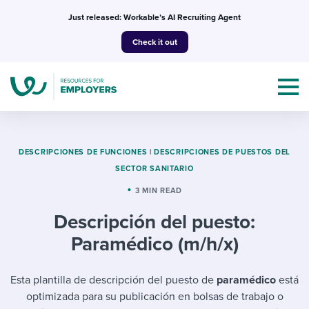
Skip
Just released: Workable’s AI Recruiting Agent
to
Check it out
content
DESCRIPCIONES DE FUNCIONES
|
DESCRIPCIONES DE PUESTOS DEL
SECTOR SANITARIO
Topics
3 MIN READ
Descripción del puesto:
Templates & Guides
Paramédico (m/h/x)
I’m a jobseeker
I NEED HELP WITH...
Esta plantilla de descripción del puesto de
paramédico
está
Mobilizing AI in my work
I WANT...
Attend webinars & events
optimizada para su publicación en bolsas de trabajo o