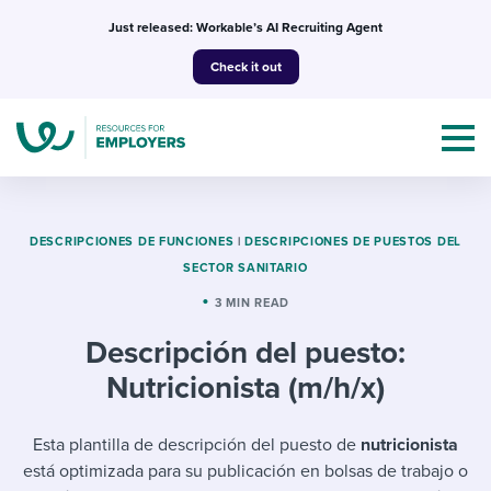
Skip
Just released: Workable’s AI Recruiting Agent
to
Check it out
content
DESCRIPCIONES DE FUNCIONES
|
DESCRIPCIONES DE PUESTOS DEL
SECTOR SANITARIO
Topics
3 MIN READ
Descripción del puesto:
Templates & Guides
Nutricionista (m/h/x)
I’m a jobseeker
I NEED HELP WITH...
Esta plantilla de descripción del puesto de
nutricionista
Mobilizing AI in my work
I WANT...
Attend webinars & events
está optimizada para su publicación en bolsas de trabajo o