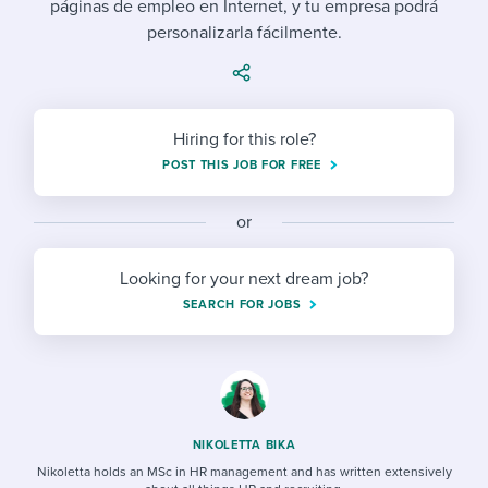
páginas de empleo en Internet, y tu empresa podrá
Job description templates
Evaluating candidates
I WANT TO LEARN ABOUT...
Workable customer stories
personalizarla fácilmente.
Applying for a job
Interview question templates
Working together with others
Explore Workable
Interview process
Policy templates
Maintaining hiring pipelines
Request a demo
Hiring for this role?
Pay & benefits
Onboarding checklists
Developing & retaining people
POST THIS JOB FOR FREE
Career development
Start a free trial
Step-by-step tutorials
Ensuring compliance
or
Modern working life
Free ebooks & reports
Finding and attracting people
Looking for your next dream job?
Overall career resources
HR terms
Establishing an employer brand
SEARCH FOR JOBS
Workable Academy
Digitizing work processes
Candidate/employee experiences
NIKOLETTA BIKA
Nikoletta holds an MSc in HR management and has written extensively