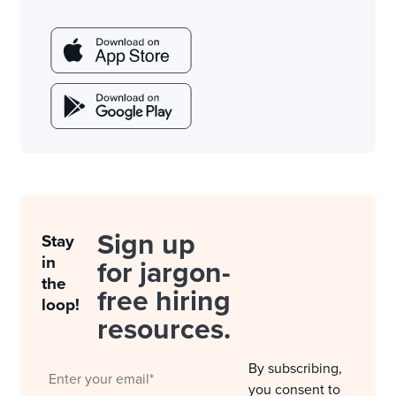
Sign up
Stay
in
for jargon-
the
free hiring
loop!
resources.
By subscribing,
you consent to