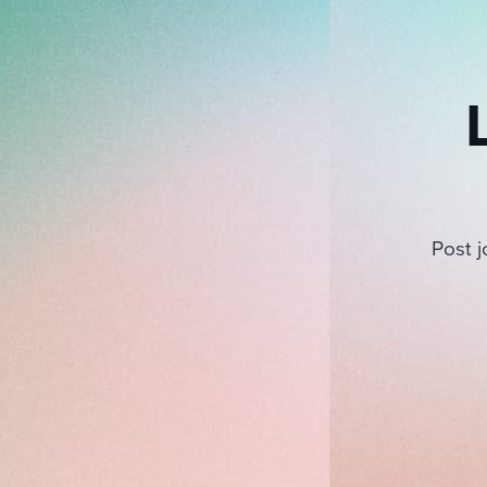
Post j