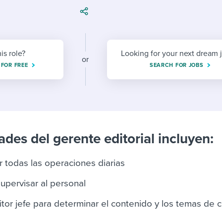
ing an employer brand
 Academy
and tricks for success.
e/employee experiences
Workable customer stories
Workable customer stories
his role?
Looking for your next dream 
or
Workable customer stories
 FOR FREE
SEARCH FOR JOBS
des del gerente editorial incluyen:
ar todas las operaciones diarias
supervisar al personal
itor jefe para determinar el contenido y los temas de 