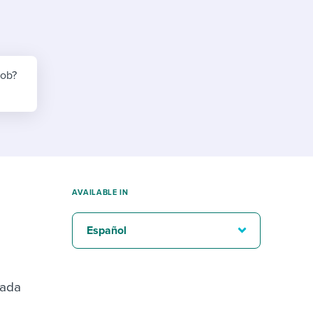
reverse that?
Learn to stay ahead.
Explore Workable
Explore Workable
job?
Explore Workable
AVAILABLE IN
Español
cada