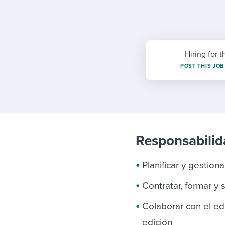
Finding and attracting people
HR terms
Establish
Workable
Digitizing work processes
Candidat
Attend webinars & events
Attend webinars & events
Hiring for t
Attend webinars & events
POST THIS JOB
Responsabilida
Planificar y gestion
Contratar, formar y 
Colaborar con el ed
edición