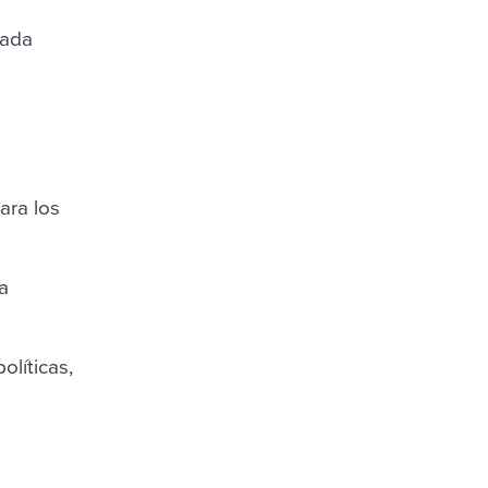
cada
ara los
a
olíticas,