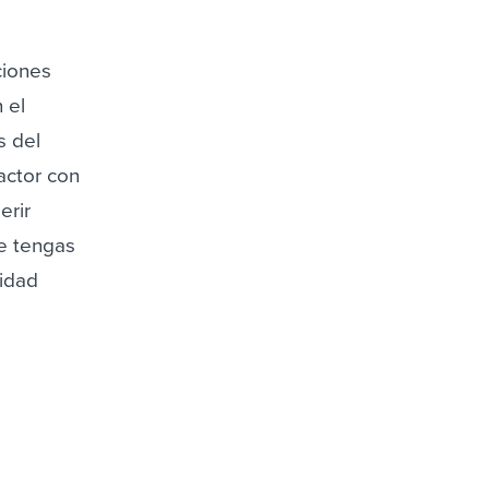
ciones
 el
s del
actor con
erir
ue tengas
cidad