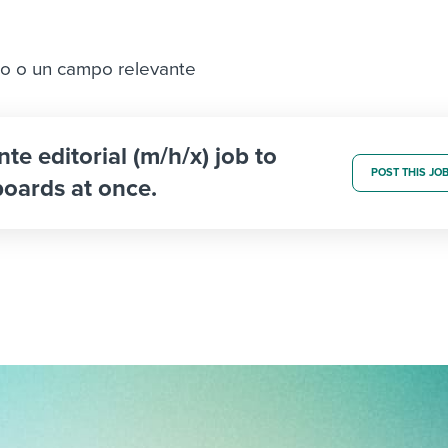
o o un campo relevante
nte editorial (m/h/x) job to
POST THIS JO
boards at once.