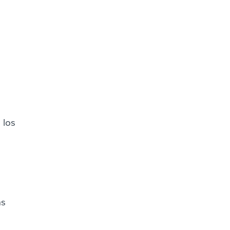
 los
as