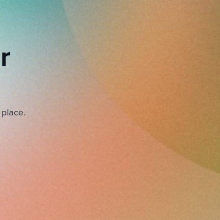
r
 place.