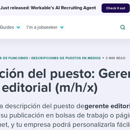
Just released: Workable’s AI Recruiting Agent
Check it out
 Guides
I’m a jobseeker
S DE FUNCIONES
|
DESCRIPCIONES DE PUESTOS EN MEDIOS
3 MIN READ
ción del puesto: Gere
For your job search:
To hear from others:
editorial (m/h/x)
INTERVIEWS & ANSWERS
Or browse by trending
g candidates
 question templates
 process
Typical interview
EXPERT INSIGHTS
questions and potential
FLEX WORK
ng hiring pipelines
g checklists
evelopment
Get insights, guidance,
 la descripción del puesto de
gerente editor
answers for each.
A flexible workplace
and tips from those in
su publicación en bolsas de trabajo o pág
 compliance
ks & reports
areer resources
means new ways of
the know.
et, y tu empresa podrá personalizarla fáci
working. Pick up tips