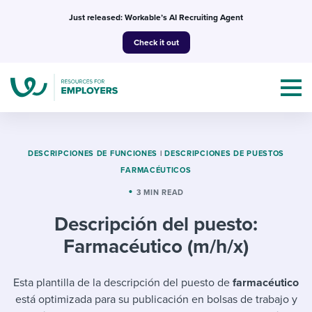
Skip
Just released: Workable’s AI Recruiting Agent
to
Check it out
content
DESCRIPCIONES DE FUNCIONES
|
DESCRIPCIONES DE PUESTOS
FARMACÉUTICOS
Topics
3 MIN READ
Descripción del puesto:
Templates & Guides
Farmacéutico (m/h/x)
I’m a jobseeker
I NEED HELP WITH...
Esta plantilla de la descripción del puesto de
farmacéutico
Mobilizing AI in my work
I WANT...
Attend webinars & events
está optimizada para su publicación en bolsas de trabajo y