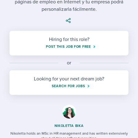
páginas de empleo en Internet y tu empresa podrá
Job description templates
Evaluating candidates
I WANT TO LEARN ABOUT...
Workable customer stories
personalizarla fácilmente.
Applying for a job
Interview question templates
Working together with others
Explore Workable
Interview process
Policy templates
Maintaining hiring pipelines
Request a demo
Hiring for this role?
Pay & benefits
Onboarding checklists
Developing & retaining people
POST THIS JOB FOR FREE
Career development
Start a free trial
Step-by-step tutorials
Ensuring compliance
or
Modern working life
Free ebooks & reports
Finding and attracting people
Looking for your next dream job?
Overall career resources
HR terms
Establishing an employer brand
SEARCH FOR JOBS
Workable Academy
Digitizing work processes
Candidate/employee experiences
NIKOLETTA BIKA
Nikoletta holds an MSc in HR management and has written extensively