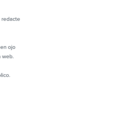
 redacte
uen ojo
n web.
lico.