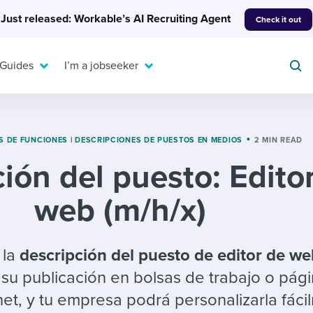
Just released: Workable’s AI Recruiting Agent
Check it out
 Guides
I’m a jobseeker
S DE FUNCIONES
|
DESCRIPCIONES DE PUESTOS EN MEDIOS
2 MIN READ
ión del puesto: Edito
For your job search:
To hear from others:
web (m/h/x)
INTERVIEWS & ANSWERS
Or browse by trending
g candidates
 question templates
 process
Typical interview
EXPERT INSIGHTS
questions and potential
FLEX WORK
ng hiring pipelines
g checklists
evelopment
Get insights, guidance,
 la
descripción del puesto de editor de w
answers for each.
A flexible workplace
and tips from those in
su publicación en bolsas de trabajo o pág
 compliance
ks & reports
areer resources
means new ways of
the know.
et, y tu empresa podrá personalizarla fáci
working. Pick up tips