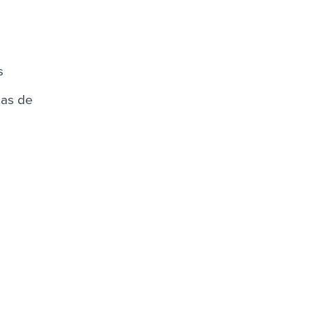
s
tas de