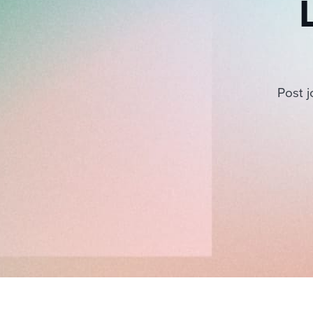
Post j