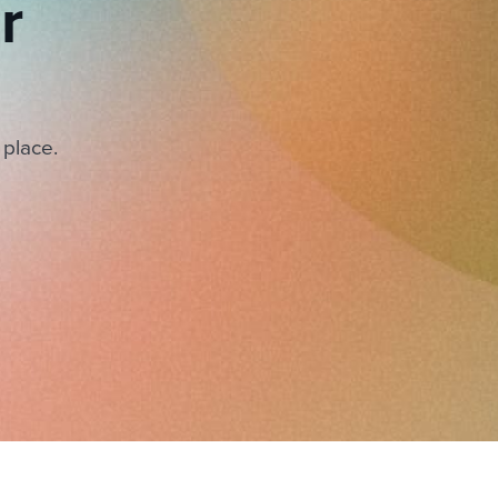
r
 place.