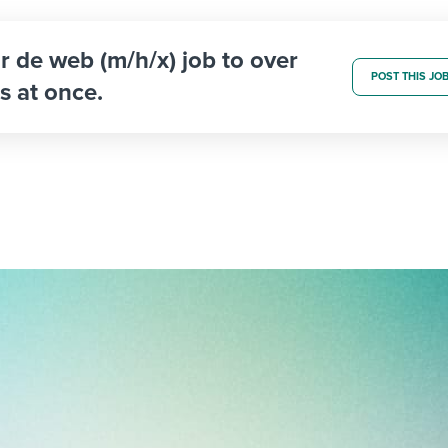
or de web (m/h/x) job to over
POST THIS JO
s at once.