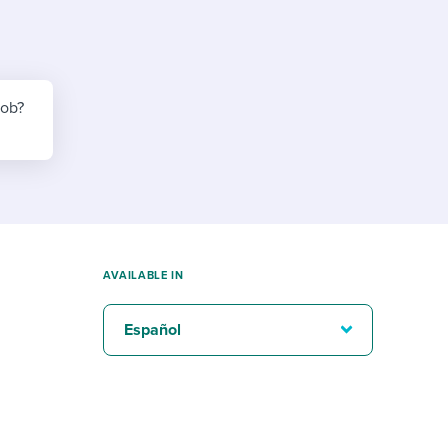
reverse that?
Learn to stay ahead.
Explore Workable
Explore Workable
job?
Explore Workable
AVAILABLE IN
Español