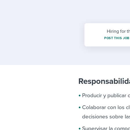
Finding and attracting people
HR terms
Establish
Workable
Digitizing work processes
Candidat
Attend webinars & events
Attend webinars & events
Hiring for t
Attend webinars & events
POST THIS JOB
Responsabilid
Producir y publicar
Colaborar con los c
decisiones sobre la
Supervisar la compos