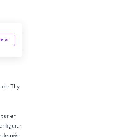
TH AI
 de TI y
ipar en
onfigurar
y además