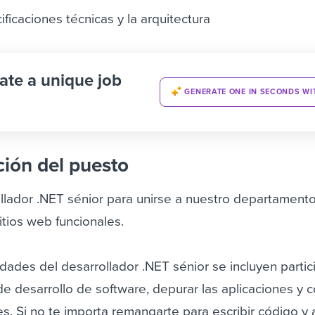
ficaciones técnicas y la arquitectura
ate a unique job
GENERATE ONE IN SECONDS WI
ción del puesto
lador .NET sénior para unirse a nuestro departamento
itios web funcionales.
idades del desarrollador .NET sénior se incluyen partic
 de desarrollo de software, depurar las aplicaciones y c
es. Si no te importa remangarte para escribir código 