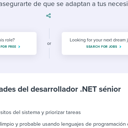
ing an employer brand
 Academy
and tricks for success.
 asegurarte de que se adaptan a tus neces
e/employee experiences
Workable customer stories
Workable customer stories
Workable customer stories
his role?
Looking for your next dream 
or
 FOR FREE
SEARCH FOR JOBS
ades del desarrollador .NET sénior
isitos del sistema y priorizar tareas
 limpio y probable usando lenguajes de programación