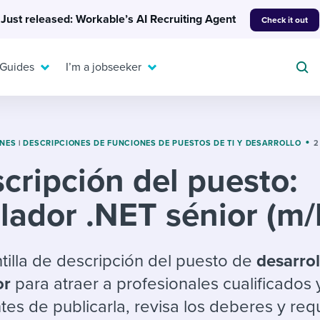
Just released: Workable’s AI Recruiting Agent
Check it out
 Guides
I’m a jobseeker
ONES
|
DESCRIPCIONES DE FUNCIONES DE PUESTOS DE TI Y DESARROLLO
2
cripción del puesto:
For your job search:
To hear from others:
lador .NET sénior (m/
INTERVIEWS & ANSWERS
Or browse by trending
g candidates
 question templates
 process
Typical interview
EXPERT INSIGHTS
questions and potential
FLEX WORK
ng hiring pipelines
g checklists
evelopment
Get insights, guidance,
antilla de descripción del puesto de
desarro
answers for each.
A flexible workplace
and tips from those in
or
para atraer a profesionales cualificados 
 compliance
ks & reports
areer resources
means new ways of
the know.
tes de publicarla, revisa los deberes y requ
working. Pick up tips