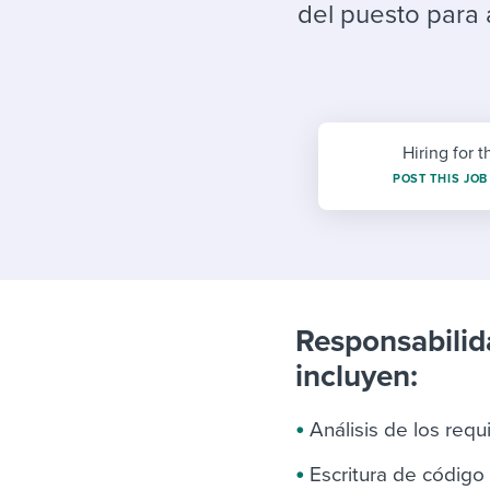
Finding and attracting people
HR terms
Establish
Workable
del puesto para
Digitizing work processes
Candidat
Attend webinars & events
Attend webinars & events
Attend webinars & events
Hiring for t
POST THIS JOB
Responsabilid
incluyen:
Análisis de los requ
Escritura de código