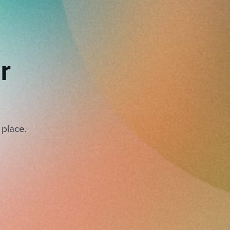
r
 place.