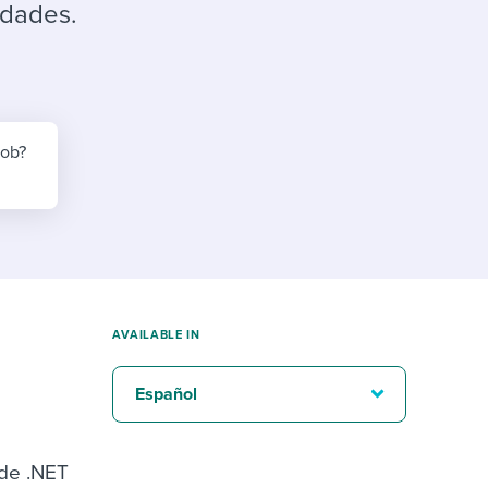
reverse that?
Learn to stay ahead.
idades.
Explore Workable
Explore Workable
Explore Workable
job?
AVAILABLE IN
Español
 de .NET