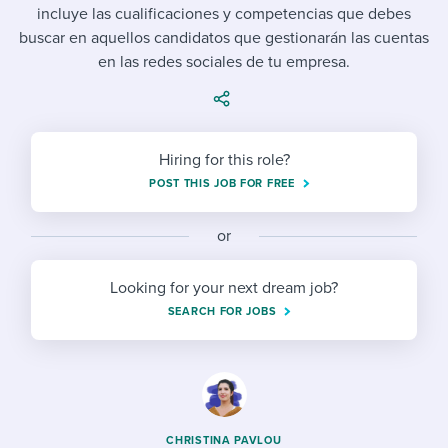
Job description templates
Evaluating candidates
I WANT TO LEARN ABOUT...
incluye las cualificaciones y competencias que debes
Workable customer stories
buscar en aquellos candidatos que gestionarán las cuentas
Applying for a job
Interview question templates
Working together with others
Explore Workable
en las redes sociales de tu empresa.
Interview process
Policy templates
Maintaining hiring pipelines
Request a demo
Pay & benefits
Onboarding checklists
Developing & retaining people
Hiring for this role?
Career development
Start a free trial
Step-by-step tutorials
Ensuring compliance
POST THIS JOB FOR FREE
Modern working life
Free ebooks & reports
Finding and attracting people
or
Overall career resources
HR terms
Establishing an employer brand
Looking for your next dream job?
SEARCH FOR JOBS
Workable Academy
Digitizing work processes
Candidate/employee experiences
CHRISTINA PAVLOU