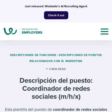
Skip
Just released: Workable’s AI Recruiting Agent
to
Check it out
content
DESCRIPCIONES DE FUNCIONES
|
DESCRIPCIONES DE PUESTOS
RELACIONADOS CON EL MARKETING
Topics
3 MIN READ
Descripción del puesto:
Templates & Guides
Coordinador de redes
I’m a jobseeker
sociales (m/h/x)
I NEED HELP WITH...
Mobilizing AI in my work
I WANT...
Attend webinars & events
Esta plantilla del puesto de
coordinador de redes sociales