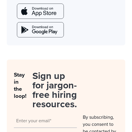
Sign up
Stay
in
for jargon-
the
free hiring
loop!
resources.
By subscribing,
you consent to
be contacted by