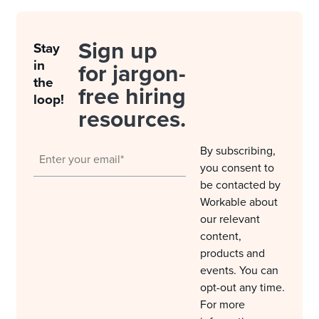
Sign up
Stay
in
for jargon-
the
free hiring
loop!
resources.
By subscribing,
you consent to
be contacted by
Workable about
our relevant
content,
products and
events. You can
opt-out any time.
For more