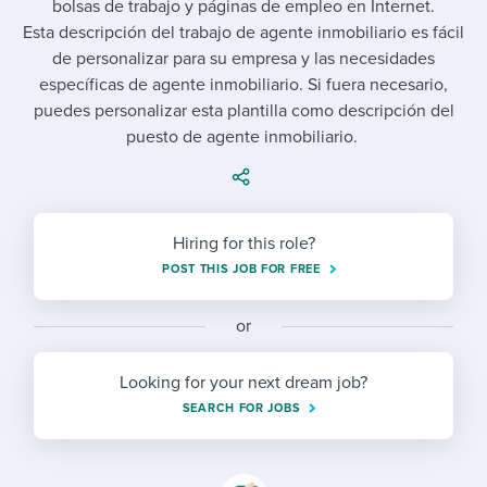
bolsas de trabajo y páginas de empleo en Internet.
Job description templates
Evaluating candidates
I WANT TO LEARN ABOUT...
Workable customer stories
Esta descripción del trabajo de agente inmobiliario es fácil
Applying for a job
Interview question templates
de personalizar para su empresa y las necesidades
Working together with others
Explore Workable
específicas de agente inmobiliario. Si fuera necesario,
Interview process
Policy templates
Maintaining hiring pipelines
puedes personalizar esta plantilla como descripción del
Request a demo
puesto de agente inmobiliario.
Pay & benefits
Onboarding checklists
Developing & retaining people
Career development
Start a free trial
Step-by-step tutorials
Ensuring compliance
Hiring for this role?
Modern working life
Free ebooks & reports
Finding and attracting people
POST THIS JOB FOR FREE
Overall career resources
HR terms
Establishing an employer brand
or
Workable Academy
Digitizing work processes
Looking for your next dream job?
Candidate/employee experiences
SEARCH FOR JOBS