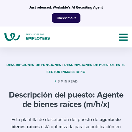
Skip
Just released: Workable’s AI Recruiting Agent
to
Check it out
content
DESCRIPCIONES DE FUNCIONES
|
DESCRIPCIONES DE PUESTOS EN EL
SECTOR INMOBILIARIO
Topics
3 MIN READ
Descripción del puesto: Agente
Templates & Guides
de bienes raíces (m/h/x)
I’m a jobseeker
I NEED HELP WITH...
Esta plantilla de descripción del puesto de
agente de
Mobilizing AI in my work
I WANT...
Attend webinars & events
bienes raíces
está optimizada para su publicación en