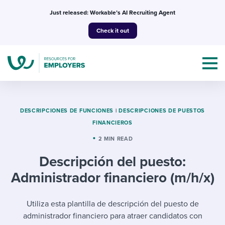
Skip
Just released: Workable’s AI Recruiting Agent
to
Check it out
content
DESCRIPCIONES DE FUNCIONES
|
DESCRIPCIONES DE PUESTOS
FINANCIEROS
Topics
2 MIN READ
Descripción del puesto:
Templates & Guides
Administrador financiero (m/h/x)
I’m a jobseeker
I NEED HELP WITH...
Utiliza esta plantilla de descripción del puesto de
Mobilizing AI in my work
I WANT...
Attend webinars & events
administrador financiero para atraer candidatos con