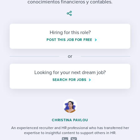
conocimientos financieros y contables.
Job description templates
Evaluating candidates
I WANT TO LEARN ABOUT...
Workable customer stories
Applying for a job
Interview question templates
Working together with others
Explore Workable
Interview process
Policy templates
Maintaining hiring pipelines
Hiring for this role?
Request a demo
POST THIS JOB FOR FREE
Pay & benefits
Onboarding checklists
Developing & retaining people
Career development
or
Start a free trial
Step-by-step tutorials
Ensuring compliance
Modern working life
Free ebooks & reports
Finding and attracting people
Looking for your next dream job?
SEARCH FOR JOBS
Overall career resources
HR terms
Establishing an employer brand
Workable Academy
Digitizing work processes
Candidate/employee experiences
CHRISTINA PAVLOU
An experienced recruiter and HR professional who has transferred her
expertise to insightful content to support others in HR.