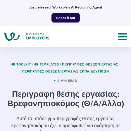
Skip
Just released: Workable’s AI Recruiting Agent
to
Check it out
content
HR TOOLKIT
|
HR TEMPLATES
|
ΠΕΡΙΓΡΑΦΈΣ ΘΈΣΕΩΝ ΕΡΓΑΣΊΑΣ
|
ΠΕΡΙΓΡΑΦΈΣ ΘΈΣΕΩΝ ΕΡΓΑΣΊΑΣ ΕΚΠΑΙΔΕΥΤΙΚΏΝ
Topics
2 MIN READ
Περιγραφή θέσης εργασίας:
Templates & Guides
Βρεφονηπιοκόμος (Θ/Α/Άλλο)
I’m a jobseeker
I NEED HELP WITH...
Αυτό το υπόδειγμα περιγραφής θέσης εργασίας
Mobilizing AI in my work
I WANT...
Attend webinars & events
Βρεφονηπιοκόμου έχει διαμορφωθεί για ανάρτηση σε