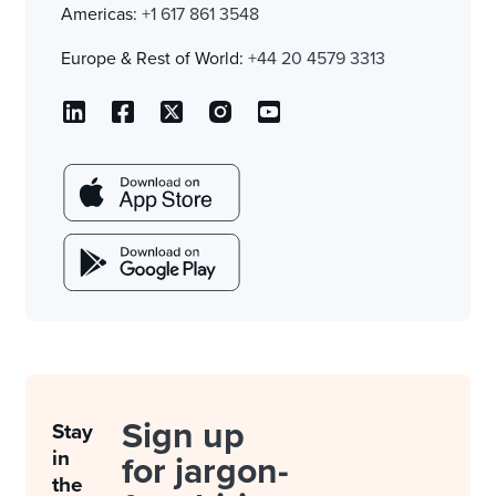
Americas:
+1 617 861 3548
Europe & Rest of World:
+44 20 4579 3313
Sign up
Stay
in
for jargon-
the