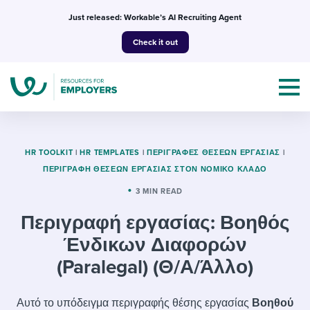
Skip
Just released: Workable’s AI Recruiting Agent
to
Check it out
content
HR TOOLKIT
|
HR TEMPLATES
|
ΠΕΡΙΓΡΑΦΈΣ ΘΈΣΕΩΝ ΕΡΓΑΣΊΑΣ
|
ΠΕΡΙΓΡΑΦΉ ΘΈΣΕΩΝ ΕΡΓΑΣΊΑΣ ΣΤΟΝ ΝΟΜΙΚΌ ΚΛΆΔΟ
Topics
3 MIN READ
Περιγραφή εργασίας: Βοηθός
Templates & Guides
Ένδικων Διαφορών
I’m a jobseeker
(Paralegal) (Θ/Α/Άλλο)
I NEED HELP WITH...
Mobilizing AI in my work
I WANT...
Attend webinars & events
Αυτό το υπόδειγμα περιγραφής θέσης εργασίας
Βοηθού