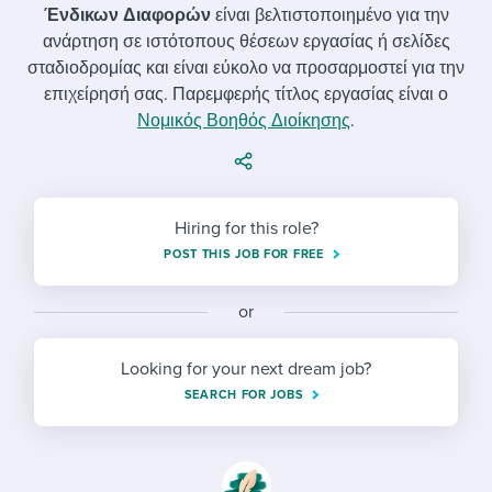
Job description templates
Evaluating candidates
I WANT TO LEARN ABOUT...
Ένδικων Διαφορών
είναι βελτιστοποιημένο για την
Workable customer stories
ανάρτηση σε ιστότοπους θέσεων εργασίας ή σελίδες
Applying for a job
Interview question templates
Working together with others
Explore Workable
σταδιοδρομίας και είναι εύκολο να προσαρμοστεί για την
επιχείρησή σας. Παρεμφερής τίτλος εργασίας είναι ο
Interview process
Policy templates
Maintaining hiring pipelines
Νομικός Βοηθός Διοίκησης
.
Request a demo
Pay & benefits
Onboarding checklists
Developing & retaining people
Career development
Start a free trial
Step-by-step tutorials
Ensuring compliance
Hiring for this role?
Modern working life
Free ebooks & reports
Finding and attracting people
POST THIS JOB FOR FREE
Overall career resources
HR terms
Establishing an employer brand
or
Workable Academy
Digitizing work processes
Looking for your next dream job?
Candidate/employee experiences
SEARCH FOR JOBS