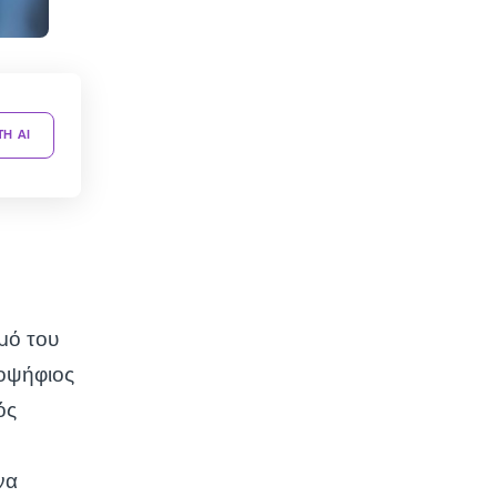
TH AI
μό του
ποψήφιος
ός
να