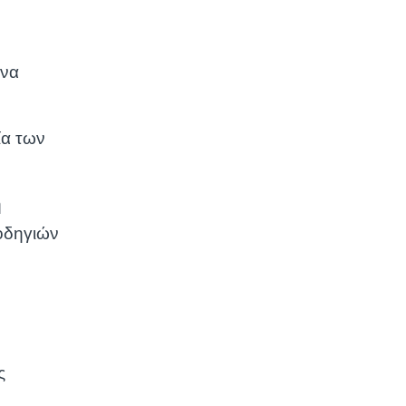
 να
ία των
η
οδηγιών
ς