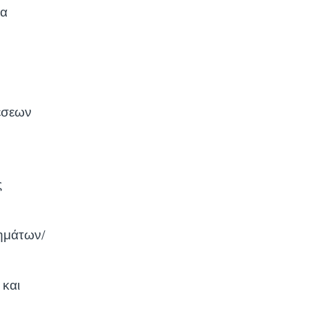
να
έσεων
ς
ημάτων/
 και