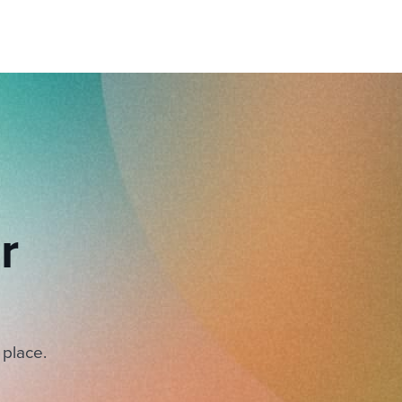
r
 place.