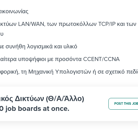
πικοινωνίας
ικτύων LAN/WAN, των πρωτοκόλλων TCP/IP και των
ου
με συνήθη λογισμικά και υλικό
διαίτερα υποψήφιοι με προσόντα CCENT/CCNA
φορική, τη Μηχανική Υπολογιστών ή σε σχετικό πεδ
νικός Δικτύων (Θ/Α/Άλλο)
POST THIS JO
0 job boards at once.