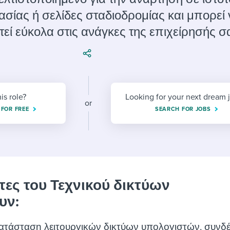
ing an employer brand
 Academy
and tricks for success.
σίας ή σελίδες σταδιοδρομίας και μπορεί 
e/employee experiences
Workable customer stories
ί εύκολα στις ανάγκες της επιχείρησής σ
Workable customer stories
Workable customer stories
his role?
Looking for your next dream 
or
 FOR FREE
SEARCH FOR JOBS
τες του Τεχνικού δικτύων
υν:
κατάσταση λειτουργικών δικτύων υπολογιστών, συνδ