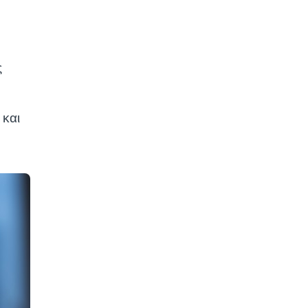
ς
 και