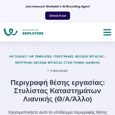
Skip
Just released: Workable’s AI Recruiting Agent
to
Check it out
content
HR TOOLKIT
|
HR TEMPLATES
|
ΠΕΡΙΓΡΑΦΈΣ ΘΈΣΕΩΝ ΕΡΓΑΣΊΑΣ
|
ΠΕΡΙΓΡΑΦΉ ΘΈΣΕΩΝ ΕΡΓΑΣΊΑΣ ΣΤΟΝ ΤΟΜΈΑ ΛΙΑΝΙΚΉΣ
Topics
3 MIN READ
Περιγραφή θέσης εργασίας:
Templates & Guides
Στυλίστας Καταστημάτων
I’m a jobseeker
Λιανικής (Θ/Α/Άλλο)
I NEED HELP WITH...
Mobilizing AI in my work
I WANT...
Attend webinars & events
Χρησιμοποιήστε αυτό το υπόδειγμα περιγραφής θέσης