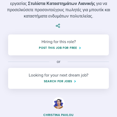
Job description templates
Evaluating candidates
I WANT TO LEARN ABOUT...
εργασίας
Στυλίστα Καταστημάτων Λιανικής
για να
Workable customer stories
προσελκύσετε προσοντούχους πωλητές για μπουτίκ και
Applying for a job
Interview question templates
Working together with others
Explore Workable
καταστήματα ενδυμάτων πολυτελείας.
Interview process
Policy templates
Maintaining hiring pipelines
Request a demo
Pay & benefits
Onboarding checklists
Developing & retaining people
Hiring for this role?
Career development
Start a free trial
Step-by-step tutorials
Ensuring compliance
POST THIS JOB FOR FREE
Modern working life
Free ebooks & reports
Finding and attracting people
or
Overall career resources
HR terms
Establishing an employer brand
Looking for your next dream job?
SEARCH FOR JOBS
Workable Academy
Digitizing work processes
Candidate/employee experiences
CHRISTINA PAVLOU