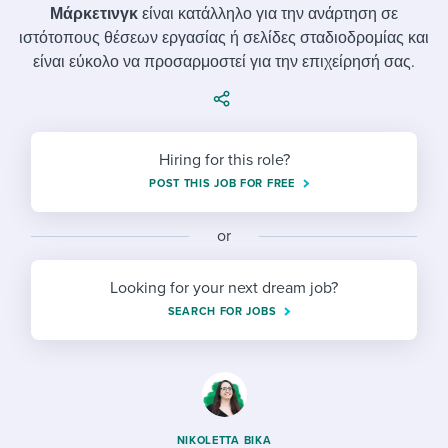
Job description templates
Evaluating candidates
I WANT TO LEARN ABOUT...
Μάρκετινγκ
είναι κατάλληλο για την ανάρτηση σε
Workable customer stories
ιστότοπους θέσεων εργασίας ή σελίδες σταδιοδρομίας και
Applying for a job
Interview question templates
Working together with others
Explore Workable
είναι εύκολο να προσαρμοστεί για την επιχείρησή σας.
Interview process
Policy templates
Maintaining hiring pipelines
Request a demo
Pay & benefits
Onboarding checklists
Developing & retaining people
Hiring for this role?
Career development
Start a free trial
Step-by-step tutorials
Ensuring compliance
POST THIS JOB FOR FREE
Modern working life
Free ebooks & reports
Finding and attracting people
or
Overall career resources
HR terms
Establishing an employer brand
Looking for your next dream job?
SEARCH FOR JOBS
Workable Academy
Digitizing work processes
Candidate/employee experiences
NIKOLETTA BIKA