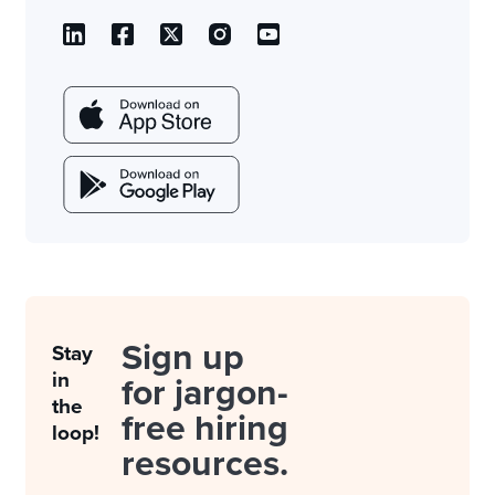
Sign up
Stay
in
for jargon-
the
free hiring
loop!
resources.