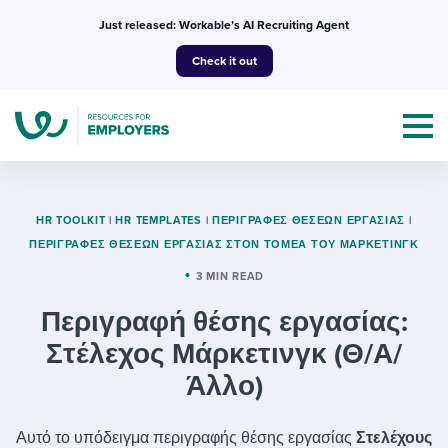
Skip
Just released: Workable’s AI Recruiting Agent
to
Check it out
content
HR TOOLKIT
|
HR TEMPLATES
|
ΠΕΡΙΓΡΑΦΈΣ ΘΈΣΕΩΝ ΕΡΓΑΣΊΑΣ
|
ΠΕΡΙΓΡΑΦΈΣ ΘΈΣΕΩΝ ΕΡΓΑΣΊΑΣ ΣΤΟΝ ΤΟΜΈΑ ΤΟΥ ΜΆΡΚΕΤΙΝΓΚ
Topics
3 MIN READ
Περιγραφή θέσης εργασίας:
Templates & Guides
Στέλεχος Μάρκετινγκ (Θ/Α/
I’m a jobseeker
I NEED HELP WITH...
Άλλο)
Mobilizing AI in my work
I WANT...
Attend webinars & events
Αυτό το υπόδειγμα περιγραφής θέσης εργασίας
Στελέχους