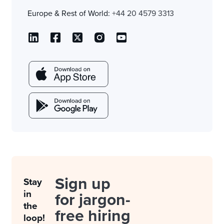
Europe & Rest of World:
+44 20 4579 3313
Sign up
Stay
in
for jargon-
the
free hiring
loop!