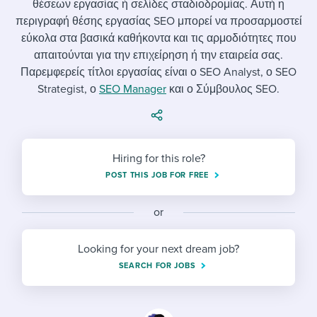
θέσεων εργασίας ή σελίδες σταδιοδρομίας. Αυτή η
Job description templates
Evaluating candidates
I WANT TO LEARN ABOUT...
Workable customer stories
περιγραφή θέσης εργασίας SEO μπορεί να προσαρμοστεί
Applying for a job
Interview question templates
εύκολα στα βασικά καθήκοντα και τις αρμοδιότητες που
Working together with others
Explore Workable
απαιτούνται για την επιχείρηση ή την εταιρεία σας.
Interview process
Policy templates
Maintaining hiring pipelines
Παρεμφερείς τίτλοι εργασίας είναι ο SEO Analyst, ο SEO
Request a demo
Strategist, ο
SEO Manager
και ο Σύμβουλος SEO.
Pay & benefits
Onboarding checklists
Developing & retaining people
Career development
Start a free trial
Step-by-step tutorials
Ensuring compliance
Hiring for this role?
Modern working life
Free ebooks & reports
Finding and attracting people
POST THIS JOB FOR FREE
Overall career resources
HR terms
Establishing an employer brand
or
Workable Academy
Digitizing work processes
Looking for your next dream job?
Candidate/employee experiences
SEARCH FOR JOBS