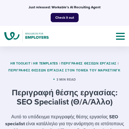
Skip
Just released: Workable’s AI Recruiting Agent
to
Check it out
content
HR TOOLKIT
|
HR TEMPLATES
|
ΠΕΡΙΓΡΑΦΈΣ ΘΈΣΕΩΝ ΕΡΓΑΣΊΑΣ
|
ΠΕΡΙΓΡΑΦΈΣ ΘΈΣΕΩΝ ΕΡΓΑΣΊΑΣ ΣΤΟΝ ΤΟΜΈΑ ΤΟΥ ΜΆΡΚΕΤΙΝΓΚ
Topics
3 MIN READ
Περιγραφή θέσης εργασίας:
Templates & Guides
SEO Specialist (Θ/Α/Άλλο)
I’m a jobseeker
I NEED HELP WITH...
Αυτό το υπόδειγμα περιγραφής θέσης εργασίας
SEO
Mobilizing AI in my work
I WANT...
Attend webinars & events
specialist
είναι κατάλληλο για την ανάρτηση σε ιστότοπους