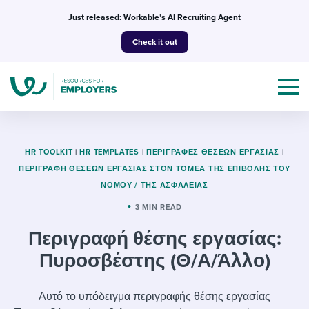
Skip
Just released: Workable’s AI Recruiting Agent
to
Check it out
content
HR TOOLKIT
|
HR TEMPLATES
|
ΠΕΡΙΓΡΑΦΈΣ ΘΈΣΕΩΝ ΕΡΓΑΣΊΑΣ
|
ΠΕΡΙΓΡΑΦΉ ΘΈΣΕΩΝ ΕΡΓΑΣΊΑΣ ΣΤΟΝ ΤΟΜΈΑ ΤΗΣ ΕΠΙΒΟΛΉΣ ΤΟΥ
ΝΌΜΟΥ / ΤΗΣ ΑΣΦΆΛΕΙΑΣ
Topics
3 MIN READ
Templates & Guides
Περιγραφή θέσης εργασίας:
I’m a jobseeker
Πυροσβέστης (Θ/Α/Άλλο)
I NEED HELP WITH...
Mobilizing AI in my work
I WANT...
Attend webinars & events
Αυτό το υπόδειγμα περιγραφής θέσης εργασίας