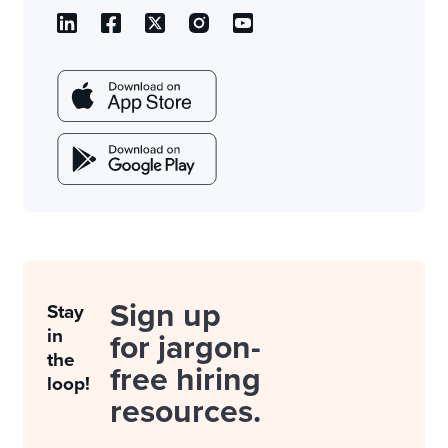
Sign up
Stay
in
for jargon-
the
free hiring
loop!
resources.