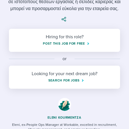
σε ιστότοπους θέσεων εργασίας ή σελίδες καριέρας και
Job description templates
Evaluating candidates
I WANT TO LEARN ABOUT...
Workable customer stories
μπορεί να προσαρμοστεί εύκολα για την εταιρεία σας.
Applying for a job
Interview question templates
Working together with others
Explore Workable
Interview process
Policy templates
Maintaining hiring pipelines
Request a demo
Hiring for this role?
Pay & benefits
Onboarding checklists
Developing & retaining people
POST THIS JOB FOR FREE
Career development
Start a free trial
Step-by-step tutorials
Ensuring compliance
or
Modern working life
Free ebooks & reports
Finding and attracting people
Looking for your next dream job?
Overall career resources
HR terms
Establishing an employer brand
SEARCH FOR JOBS
Workable Academy
Digitizing work processes
Candidate/employee experiences
ELENI KOURMENTZA
Eleni, ex-People Ops Manager at Workable, excelled in recruitment,