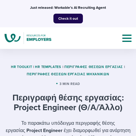
Skip
Just released: Workable’s AI Recruiting Agent
to
Check it out
content
HR TOOLKIT
|
HR TEMPLATES
|
ΠΕΡΙΓΡΑΦΈΣ ΘΈΣΕΩΝ ΕΡΓΑΣΊΑΣ
|
ΠΕΡΙΓΡΑΦΈΣ ΘΈΣΕΩΝ ΕΡΓΑΣΊΑΣ ΜΗΧΑΝΙΚΏΝ
Topics
3 MIN READ
Περιγραφή θέσης εργασίας:
Templates & Guides
Project Engineer (Θ/Α/Άλλο)
I’m a jobseeker
I NEED HELP WITH...
Το παρακάτω υπόδειγμα περιγραφής θέσης
Mobilizing AI in my work
I WANT...
Attend webinars & events
εργασίας
Project Engineer
έχει διαμορφωθεί για ανάρτηση