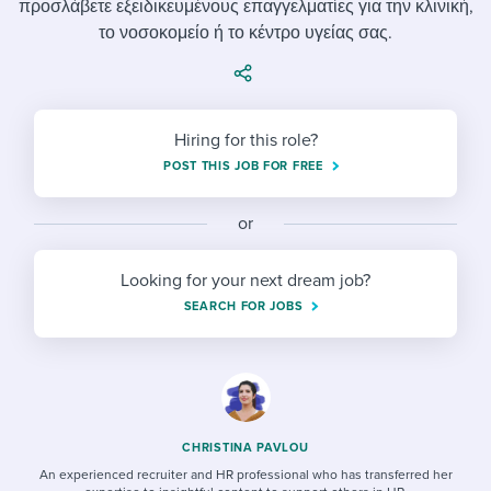
προσλάβετε εξειδικευμένους επαγγελματίες για την κλινική,
Job description templates
Evaluating candidates
I WANT TO LEARN ABOUT...
Workable customer stories
το νοσοκομείο ή το κέντρο υγείας σας.
Applying for a job
Interview question templates
Working together with others
Explore Workable
Interview process
Policy templates
Maintaining hiring pipelines
Request a demo
Hiring for this role?
Pay & benefits
Onboarding checklists
Developing & retaining people
POST THIS JOB FOR FREE
Career development
Start a free trial
Step-by-step tutorials
Ensuring compliance
or
Modern working life
Free ebooks & reports
Finding and attracting people
Looking for your next dream job?
Overall career resources
HR terms
Establishing an employer brand
SEARCH FOR JOBS
Workable Academy
Digitizing work processes
Candidate/employee experiences
CHRISTINA PAVLOU
An experienced recruiter and HR professional who has transferred her