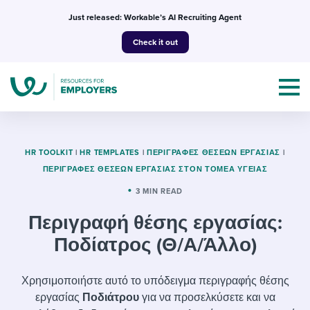
Skip
Just released: Workable’s AI Recruiting Agent
to
Check it out
content
HR TOOLKIT
|
HR TEMPLATES
|
ΠΕΡΙΓΡΑΦΈΣ ΘΈΣΕΩΝ ΕΡΓΑΣΊΑΣ
|
ΠΕΡΙΓΡΑΦΈΣ ΘΈΣΕΩΝ ΕΡΓΑΣΊΑΣ ΣΤΟΝ ΤΟΜΈΑ ΥΓΕΊΑΣ
Topics
3 MIN READ
Περιγραφή θέσης εργασίας:
Templates & Guides
Ποδίατρος (Θ/Α/Άλλο)
I’m a jobseeker
I NEED HELP WITH...
Χρησιμοποιήστε αυτό το υπόδειγμα περιγραφής θέσης
Mobilizing AI in my work
I WANT...
Attend webinars & events
εργασίας
Ποδιάτρου
για να προσελκύσετε και να