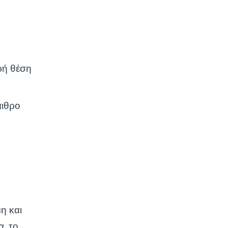
ρή θέση
αιθρο
η και
α, το