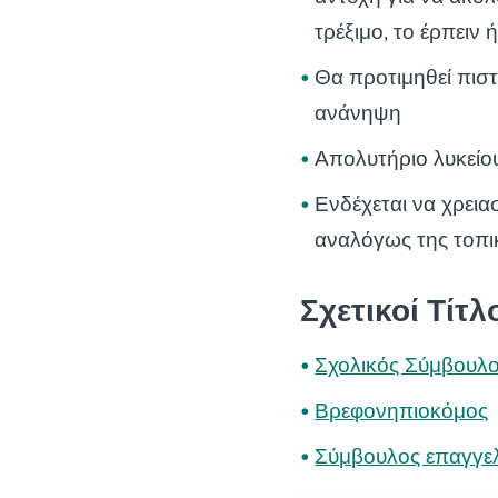
τρέξιμο, το έρπειν
Θα προτιμηθεί πισ
ανάνηψη
Απολυτήριο λυκείο
Ενδέχεται να χρεια
αναλόγως της τοπι
Σχετικοί Τίτλ
Σχολικός Σύμβουλ
Βρεφονηπιοκόμος
Σύμβουλος επαγγε