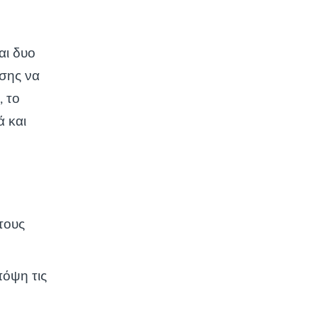
αι δυο
σης να
, το
ά και
τους
όψη τις