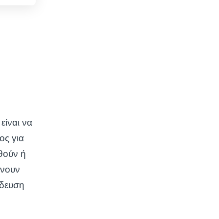
ίναι να
ος για
θούν ή
άνουν
ίδευση