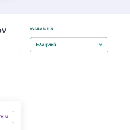
ων
AVAILABLE IN
Ελληνικά
TH AI