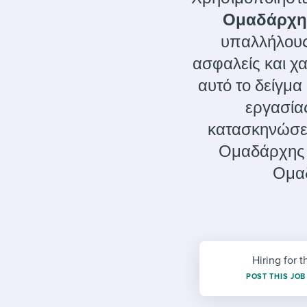
Finding and attracting people
HR terms
Establish
Workable
Ομαδάρχη
Digitizing work processes
Candidat
Attend webinars & events
υπαλλήλους 
Attend webinars & events
ασφαλείς και χ
αυτό το δείγμα
Attend webinars & events
εργασία
κατασκηνώσε
Ομαδάρχης 
Ομα
Hiring for t
POST THIS JOB