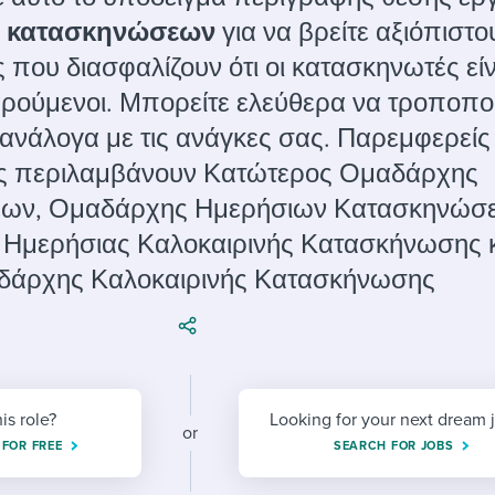
ing an employer brand
 Academy
and tricks for success.
 κατασκηνώσεων
για να βρείτε αξιόπιστο
e/employee experiences
Workable customer stories
που διασφαλίζουν ότι οι κατασκηνωτές είν
Workable customer stories
αρούμενοι. Μπορείτε ελεύθερα να τροποπο
 ανάλογα με τις ανάγκες σας. Παρεμφερείς 
Workable customer stories
ς περιλαμβάνουν Κατώτερος Ομαδάρχης
ων, Ομαδάρχης Ημερήσιων Κατασκηνώσ
Ημερήσιας Καλοκαιρινής Κατασκήνωσης 
δάρχης Καλοκαιρινής Κατασκήνωσης
his role?
Looking for your next dream 
or
 FOR FREE
SEARCH FOR JOBS