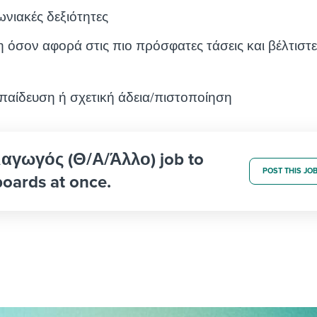
ωνιακές δεξιότητες
όσον αφορά στις πιο πρόσφατες τάσεις και βέλτιστ
παίδευση ή σχετική άδεια/πιστοποίηση
ιαγωγός (Θ/Α/Άλλο) job to
POST THIS JO
boards at once.