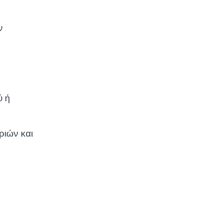
ν
ύ ή
ριών και