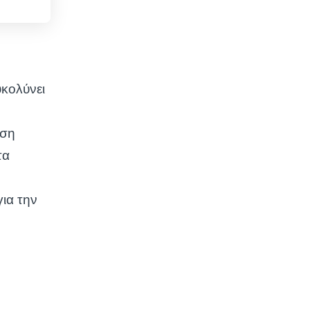
υκολύνει
ηση
τα
ια την