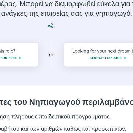
ing an employer brand
 Academy
and tricks for success.
ιέρας. Μπορεί να διαμορφωθεί εύκολα για 
ς ανάγκες της εταιρείας σας για νηπιαγωγό.
e/employee experiences
Workable customer stories
Workable customer stories
Workable customer stories
his role?
Looking for your next dream 
or
 FOR FREE
SEARCH FOR JOBS
ητες του Νηπιαγωγού περιλαμβάνο
ρηση πλήρους εκπαιδευτικού προγράμματος
φαβήτου και των αριθμών καθώς και προσωπικών,