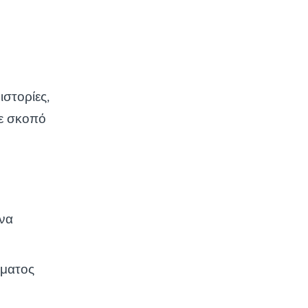
στορίες,
με σκοπό
 να
ύματος