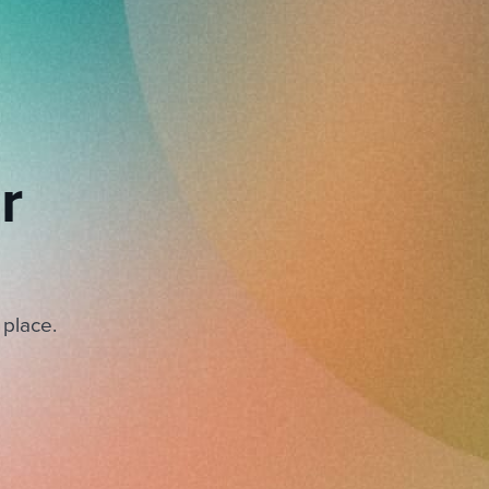
r
 place.