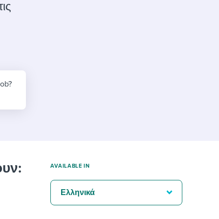
reverse that?
Learn to stay ahead.
τις
Explore Workable
Explore Workable
Explore Workable
job?
υν:
AVAILABLE IN
Ελληνικά