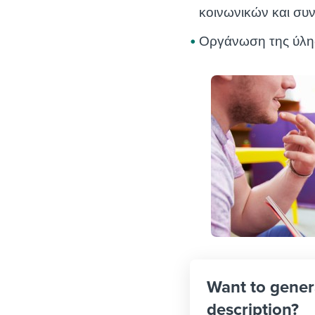
κοινωνικών και συ
Οργάνωση της ύλη
Want to gener
description?