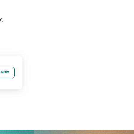
ες
B NOW