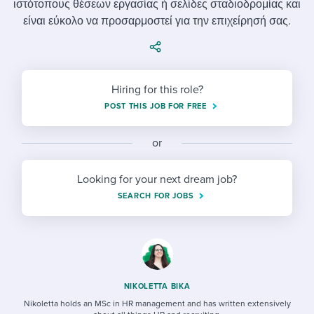
ιστότοπους θέσεων εργασίας ή σελίδες σταδιοδρομίας και
Job description templates
Evaluating candidates
I WANT TO LEARN ABOUT...
Workable customer stories
είναι εύκολο να προσαρμοστεί για την επιχείρησή σας.
Applying for a job
Interview question templates
Working together with others
Explore Workable
Interview process
Policy templates
Maintaining hiring pipelines
Request a demo
Hiring for this role?
Pay & benefits
Onboarding checklists
Developing & retaining people
POST THIS JOB FOR FREE
Career development
Start a free trial
Step-by-step tutorials
Ensuring compliance
or
Modern working life
Free ebooks & reports
Finding and attracting people
Looking for your next dream job?
Overall career resources
HR terms
Establishing an employer brand
SEARCH FOR JOBS
Workable Academy
Digitizing work processes
Candidate/employee experiences
NIKOLETTA BIKA
Nikoletta holds an MSc in HR management and has written extensively