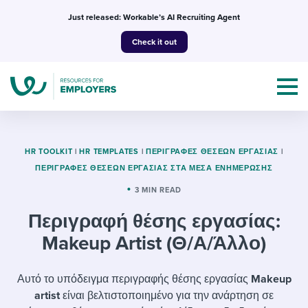
Skip
Just released: Workable’s AI Recruiting Agent
to
Check it out
content
HR TOOLKIT
|
HR TEMPLATES
|
ΠΕΡΙΓΡΑΦΈΣ ΘΈΣΕΩΝ ΕΡΓΑΣΊΑΣ
|
ΠΕΡΙΓΡΑΦΈΣ ΘΈΣΕΩΝ ΕΡΓΑΣΊΑΣ ΣΤΑ ΜΈΣΑ ΕΝΗΜΈΡΩΣΗΣ
Topics
3 MIN READ
Περιγραφή θέσης εργασίας:
Templates & Guides
Makeup Artist (Θ/Α/Άλλο)
I’m a jobseeker
I NEED HELP WITH...
Αυτό το υπόδειγμα περιγραφής θέσης εργασίας
Makeup
Mobilizing AI in my work
I WANT...
Attend webinars & events
artist
είναι βελτιστοποιημένο για την ανάρτηση σε