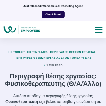
Skip
Just released: Workable’s AI Recruiting Agent
to
Check it out
content
HR TOOLKIT
|
HR TEMPLATES
|
ΠΕΡΙΓΡΑΦΈΣ ΘΈΣΕΩΝ ΕΡΓΑΣΊΑΣ
|
ΠΕΡΙΓΡΑΦΈΣ ΘΈΣΕΩΝ ΕΡΓΑΣΊΑΣ ΣΤΟΝ ΤΟΜΈΑ ΥΓΕΊΑΣ
Topics
2 MIN READ
Περιγραφή θέσης εργασίας:
Templates & Guides
Φυσικοθεραπευτής (Θ/Α/Άλλο)
I’m a jobseeker
I NEED HELP WITH...
Αυτό το υπόδειγμα περιγραφής θέσης εργασίας
Mobilizing AI in my work
I WANT...
Attend webinars & events
Φυσικοθεραπευτή
έχει βελτιστοποιηθεί για ανάρτηση σε