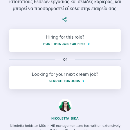
ιστότοπους θέσεων εργασίας και σελίδες καριέρας, και
Job description templates
Evaluating candidates
I WANT TO LEARN ABOUT...
Workable customer stories
μπορεί να προσαρμοστεί εύκολα στην εταιρεία σας.
Applying for a job
Interview question templates
Working together with others
Explore Workable
Interview process
Policy templates
Maintaining hiring pipelines
Request a demo
Hiring for this role?
Pay & benefits
Onboarding checklists
Developing & retaining people
POST THIS JOB FOR FREE
Career development
Start a free trial
Step-by-step tutorials
Ensuring compliance
or
Modern working life
Free ebooks & reports
Finding and attracting people
Looking for your next dream job?
Overall career resources
HR terms
Establishing an employer brand
SEARCH FOR JOBS
Workable Academy
Digitizing work processes
Candidate/employee experiences
NIKOLETTA BIKA
Nikoletta holds an MSc in HR management and has written extensively