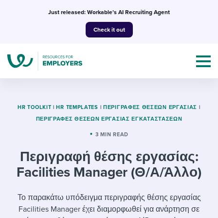
Skip
Just released: Workable’s AI Recruiting Agent
to
Check it out
content
HR TOOLKIT
|
HR TEMPLATES
|
ΠΕΡΙΓΡΑΦΈΣ ΘΈΣΕΩΝ ΕΡΓΑΣΊΑΣ
|
ΠΕΡΙΓΡΑΦΈΣ ΘΈΣΕΩΝ ΕΡΓΑΣΊΑΣ ΕΓΚΑΤΑΣΤΆΣΕΩΝ
Topics
3 MIN READ
Περιγραφή θέσης εργασίας:
Templates & Guides
Facilities Manager (Θ/Α/Άλλο)
I’m a jobseeker
I NEED HELP WITH...
Το παρακάτω υπόδειγμα περιγραφής θέσης εργασίας
Mobilizing AI in my work
I WANT...
Attend webinars & events
Facilities Manager έχει διαμορφωθεί για ανάρτηση σε