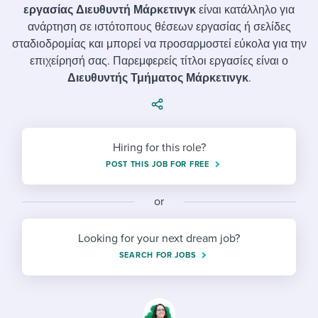
Job description templates
Evaluating candidates
I WANT TO LEARN ABOUT...
εργασίας
Διευθυντή Μάρκετινγκ
είναι κατάλληλο για
Workable customer stories
ανάρτηση σε ιστότοπους θέσεων εργασίας ή σελίδες
Applying for a job
Interview question templates
Working together with others
Explore Workable
σταδιοδρομίας και μπορεί να προσαρμοστεί εύκολα για την
επιχείρησή σας. Παρεμφερείς τίτλοι εργασίες είναι ο
Interview process
Policy templates
Maintaining hiring pipelines
Διευθυντής Τμήματος Μάρκετινγκ
.
Request a demo
Pay & benefits
Onboarding checklists
Developing & retaining people
Career development
Start a free trial
Step-by-step tutorials
Ensuring compliance
Hiring for this role?
Modern working life
Free ebooks & reports
Finding and attracting people
POST THIS JOB FOR FREE
Overall career resources
HR terms
Establishing an employer brand
or
Workable Academy
Digitizing work processes
Looking for your next dream job?
Candidate/employee experiences
SEARCH FOR JOBS