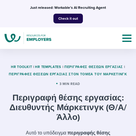
Skip
Just released: Workable’s AI Recruiting Agent
to
Check it out
content
HR TOOLKIT
|
HR TEMPLATES
|
ΠΕΡΙΓΡΑΦΈΣ ΘΈΣΕΩΝ ΕΡΓΑΣΊΑΣ
|
ΠΕΡΙΓΡΑΦΈΣ ΘΈΣΕΩΝ ΕΡΓΑΣΊΑΣ ΣΤΟΝ ΤΟΜΈΑ ΤΟΥ ΜΆΡΚΕΤΙΝΓΚ
Topics
3 MIN READ
Περιγραφή θέσης εργασίας:
Templates & Guides
Διευθυντής Μάρκετινγκ (Θ/Α/
I’m a jobseeker
I NEED HELP WITH...
Άλλο)
Mobilizing AI in my work
I WANT...
Attend webinars & events
Αυτό το υπόδειγμα
περιγραφής θέσης