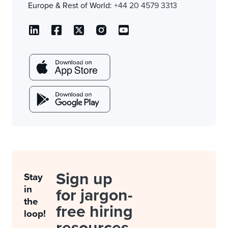
Europe & Rest of World:
+44 20 4579 3313
Sign up
Stay
in
for jargon-
the
free hiring
loop!