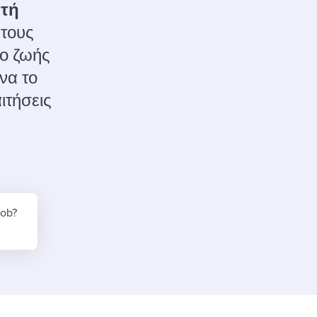
reverse that?
Learn to stay ahead.
τή
 τους
Explore Workable
λο ζωής
Explore Workable
να το
Explore Workable
ιτήσεις
job?