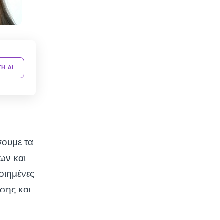
TH AI
σουμε τα
ων και
οιημένες
σης και