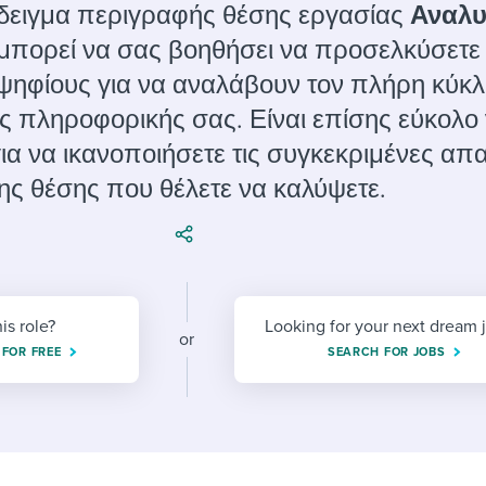
ing an employer brand
 Academy
and tricks for success.
δειγμα περιγραφής θέσης εργασίας
Αναλυ
μπορεί να σας βοηθήσει να προσελκύσετε
e/employee experiences
Workable customer stories
ψηφίους για να αναλάβουν τον πλήρη κύκ
Workable customer stories
ς πληροφορικής σας. Είναι επίσης εύκολο 
Workable customer stories
α να ικανοποιήσετε τις συγκεκριμένες απα
ης θέσης που θέλετε να καλύψετε.
his role?
Looking for your next dream 
or
 FOR FREE
SEARCH FOR JOBS