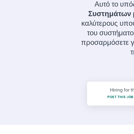
Finding and attracting people
HR terms
Establish
Workable
Αυτό το υπό
Συστημάτων
Digitizing work processes
Candidat
Attend webinars & events
καλύτερους υπο
Attend webinars & events
του συστήματο
Attend webinars & events
προσαρμόσετε γι
τ
Hiring for t
POST THIS JOB