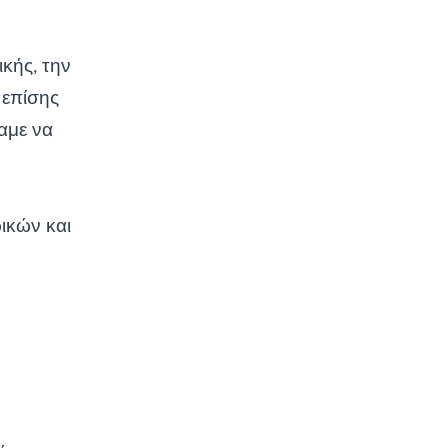
κής, την
 επίσης
λαμε να
ρικών και