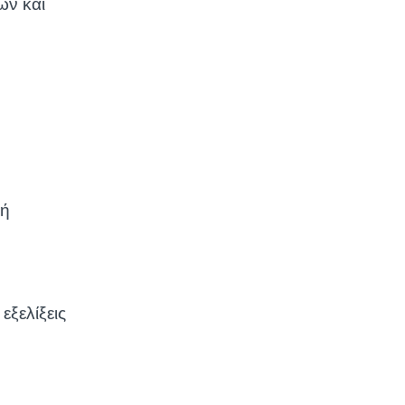
ών και
χή
εξελίξεις