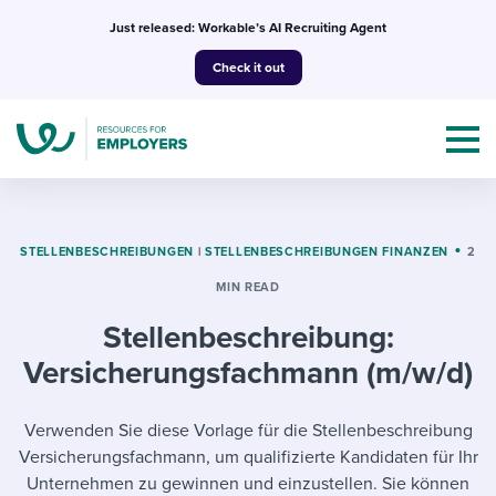
Skip
Just released: Workable’s AI Recruiting Agent
to
Check it out
content
STELLENBESCHREIBUNGEN
|
STELLENBESCHREIBUNGEN FINANZEN
2
MIN READ
Topics
Stellenbeschreibung:
Templates & Guides
Versicherungsfachmann (m/w/d)
I’m a jobseeker
I NEED HELP WITH...
Verwenden Sie diese Vorlage für die Stellenbeschreibung
Versicherungsfachmann, um qualifizierte Kandidaten für Ihr
Mobilizing AI in my work
I WANT...
Attend webinars & events
Unternehmen zu gewinnen und einzustellen. Sie können