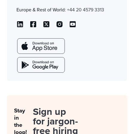
Europe & Rest of World:
+44 20 4579 3313
Sign up
Stay
in
for jargon-
the
free hiring
loop!