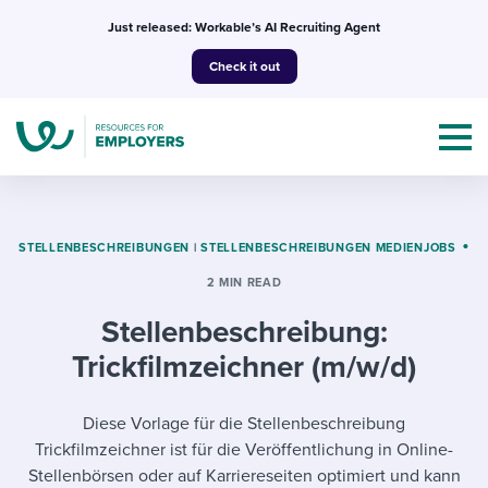
Skip
Just released: Workable’s AI Recruiting Agent
to
Check it out
content
STELLENBESCHREIBUNGEN
|
STELLENBESCHREIBUNGEN MEDIENJOBS
2 MIN READ
Topics
Stellenbeschreibung:
Templates & Guides
Trickfilmzeichner (m/w/d)
I’m a jobseeker
I NEED HELP WITH...
Diese Vorlage für die Stellenbeschreibung
Trickfilmzeichner ist für die Veröffentlichung in Online-
Mobilizing AI in my work
I WANT...
Attend webinars & events
Stellenbörsen oder auf Karriereseiten optimiert und kann