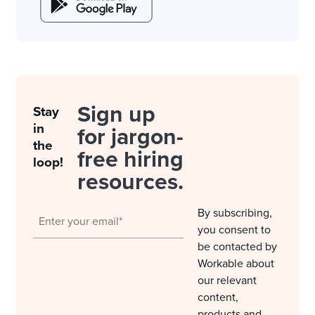
Sign up
Stay
in
for jargon-
the
free hiring
loop!
resources.
By subscribing,
you consent to
be contacted by
Workable about
our relevant
content,
products and