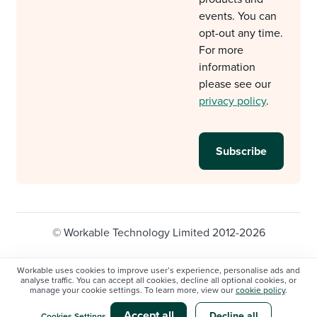
events. You can
opt-out any time.
For more
information
please see our
privacy policy
.
© Workable Technology Limited 2012-2026
Legal
Privacy policy
Cookie Settings
Workable uses cookies to improve user’s experience, personalise ads and
analyse traffic. You can accept all cookies, decline all optional cookies, or
Do not sell/share my personal information
manage your cookie settings. To learn more, view our
cookie policy
.
Modern slavery statement
Accept all
Decline all
Cookies Settings