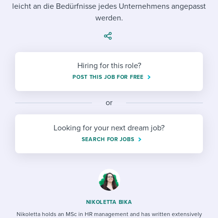
Job description templates
Evaluating candidates
leicht an die Bedürfnisse jedes Unternehmens angepasst
I WANT TO LEARN ABOUT...
Workable customer stories
werden.
Applying for a job
Interview question templates
Working together with others
Explore Workable
Interview process
Policy templates
Maintaining hiring pipelines
Request a demo
Hiring for this role?
Pay & benefits
Onboarding checklists
Developing & retaining people
POST THIS JOB FOR FREE
Career development
Start a free trial
Step-by-step tutorials
Ensuring compliance
or
Modern working life
Free ebooks & reports
Finding and attracting people
Looking for your next dream job?
Overall career resources
HR terms
Establishing an employer brand
SEARCH FOR JOBS
Workable Academy
Digitizing work processes
Candidate/employee experiences
NIKOLETTA BIKA
Nikoletta holds an MSc in HR management and has written extensively