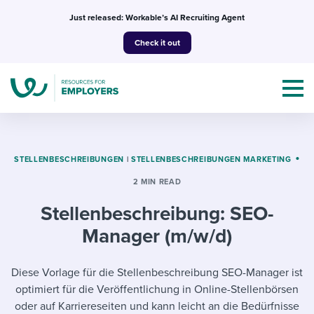
Skip
Just released: Workable’s AI Recruiting Agent
to
Check it out
content
STELLENBESCHREIBUNGEN
|
STELLENBESCHREIBUNGEN MARKETING
2 MIN READ
Topics
Stellenbeschreibung: SEO-
Templates & Guides
Manager (m/w/d)
I’m a jobseeker
I NEED HELP WITH...
Diese Vorlage für die Stellenbeschreibung SEO-Manager ist
optimiert für die Veröffentlichung in Online-Stellenbörsen
Mobilizing AI in my work
I WANT...
Attend webinars & events
oder auf Karriereseiten und kann leicht an die Bedürfnisse