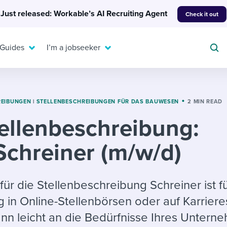
Just released: Workable’s AI Recruiting Agent
Check it out
 Guides
I’m a jobseeker
REIBUNGEN
|
STELLENBESCHREIBUNGEN FÜR DAS BAUWESEN
2 MIN READ
ellenbeschreibung:
For your job search:
To hear from others:
Schreiner (m/w/d)
INTERVIEWS & ANSWERS
Or browse by trending
g candidates
 question templates
 process
Typical interview
EXPERT INSIGHTS
questions and potential
FLEX WORK
ng hiring pipelines
g checklists
evelopment
Get insights, guidance,
für die Stellenbeschreibung Schreiner ist fü
answers for each.
A flexible workplace
and tips from those in
g in Online-Stellenbörsen oder auf Karriere
 compliance
ks & reports
areer resources
means new ways of
the know.
ann leicht an die Bedürfnisse Ihres Untern
working. Pick up tips