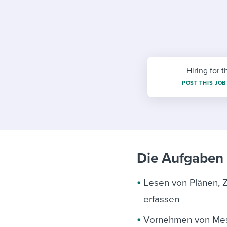
Finding and attracting people
HR terms
Establish
Workable
Digitizing work processes
Candidat
Attend webinars & events
Attend webinars & events
Attend webinars & events
Hiring for t
POST THIS JOB
Die Aufgaben 
Lesen von Plänen, 
erfassen
Vornehmen von Mes