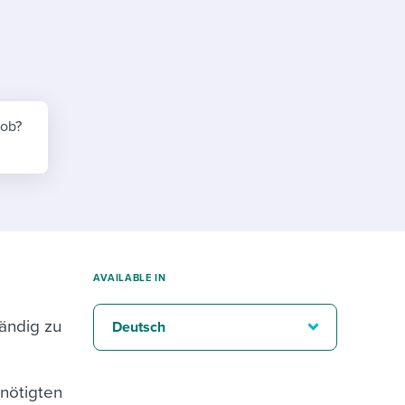
reverse that?
Learn to stay ahead.
Explore Workable
Explore Workable
Explore Workable
job?
AVAILABLE IN
ändig zu
Deutsch
nötigten