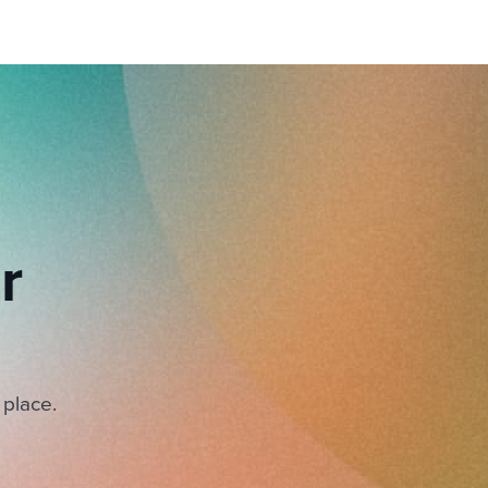
r
 place.