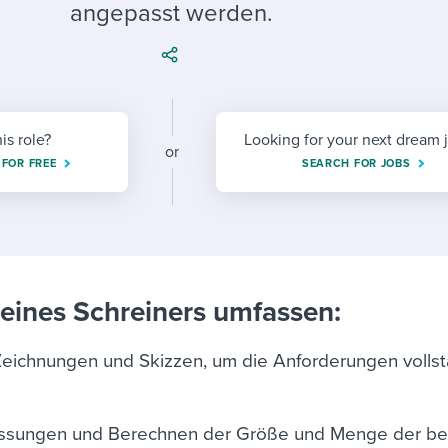
ing an employer brand
 Academy
and tricks for success.
angepasst werden.
e/employee experiences
Workable customer stories
Workable customer stories
Workable customer stories
his role?
Looking for your next dream 
or
 FOR FREE
SEARCH FOR JOBS
eines Schreiners umfassen:
Zeichnungen und Skizzen, um die Anforderungen vollst
sungen und Berechnen der Größe und Menge der be