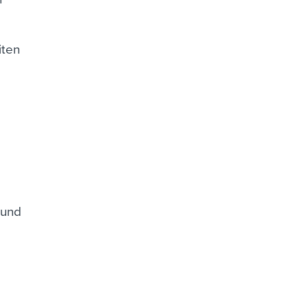
iten
 und