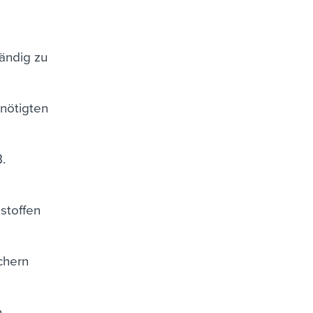
ändig zu
nötigten
.
stoffen
chern
n