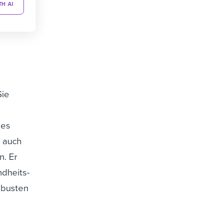
TH AI
Sie
ßes
t auch
n. Er
ndheits-
robusten