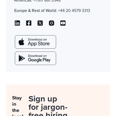
Americas:
+1 617 861 3548
Europe & Rest of World:
+44 20 4579 3313
Sign up
Stay
in
for jargon-
the
free hiring