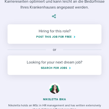
Karriereseiten optimiert und kann leicht an die Bedürfnisse
Job description templates
Evaluating candidates
I WANT TO LEARN ABOUT...
Workable customer stories
Ihres Krankenhauses angepasst werden.
Applying for a job
Interview question templates
Working together with others
Explore Workable
Interview process
Policy templates
Maintaining hiring pipelines
Request a demo
Hiring for this role?
Pay & benefits
Onboarding checklists
Developing & retaining people
POST THIS JOB FOR FREE
Career development
Start a free trial
Step-by-step tutorials
Ensuring compliance
or
Modern working life
Free ebooks & reports
Finding and attracting people
Looking for your next dream job?
Overall career resources
HR terms
Establishing an employer brand
SEARCH FOR JOBS
Workable Academy
Digitizing work processes
Candidate/employee experiences
NIKOLETTA BIKA
Nikoletta holds an MSc in HR management and has written extensively