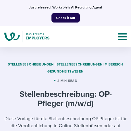
Skip
Just released: Workable’s AI Recruiting Agent
to
Check it out
content
STELLENBESCHREIBUNGEN
|
STELLENBESCHREIBUNGEN IM BEREICH
GESUNDHEITSWESEN
Topics
2 MIN READ
Stellenbeschreibung: OP-
Templates & Guides
Pfleger (m/w/d)
I’m a jobseeker
I NEED HELP WITH...
Diese Vorlage für die Stellenbeschreibung OP-Pfleger ist für
Mobilizing AI in my work
I WANT...
Attend webinars & events
die Veröffentlichung in Online-Stellenbörsen oder auf