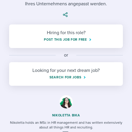
Job description templates
Evaluating candidates
Ihres Unternehmens angepasst werden.
I WANT TO LEARN ABOUT...
Workable customer stories
Applying for a job
Interview question templates
Working together with others
Explore Workable
Interview process
Policy templates
Maintaining hiring pipelines
Hiring for this role?
Request a demo
Pay & benefits
POST THIS JOB FOR FREE
Onboarding checklists
Developing & retaining people
Career development
Start a free trial
Step-by-step tutorials
Ensuring compliance
or
Modern working life
Free ebooks & reports
Finding and attracting people
Looking for your next dream job?
SEARCH FOR JOBS
Overall career resources
HR terms
Establishing an employer brand
Workable Academy
Digitizing work processes
Candidate/employee experiences
NIKOLETTA BIKA
Nikoletta holds an MSc in HR management and has written extensively
about all things HR and recruiting.