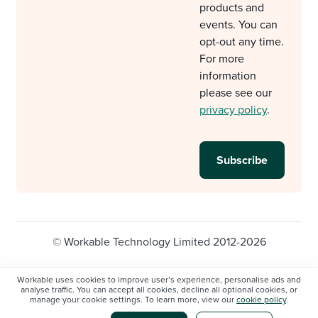
products and
events. You can
opt-out any time.
For more
information
please see our
privacy policy
.
© Workable Technology Limited 2012-2026
Legal
Privacy policy
Cookie Settings
Workable uses cookies to improve user’s experience, personalise ads and
analyse traffic. You can accept all cookies, decline all optional cookies, or
Do not sell/share my personal information
manage your cookie settings. To learn more, view our
cookie policy
.