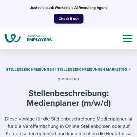
Skip
Just released: Workable’s AI Recruiting Agent
to
Check it out
content
STELLENBESCHREIBUNGEN
|
STELLENBESCHREIBUNGEN MARKETING
2 MIN READ
Topics
Stellenbeschreibung:
Templates & Guides
Medienplaner (m/w/d)
I’m a jobseeker
I NEED HELP WITH...
Diese Vorlage für die Stellenbeschreibung Medienplaner ist
für die Veröffentlichung in Online-Stellenbörsen oder auf
Mobilizing AI in my work
I WANT...
Attend webinars & events
Karriereseiten optimiert und kann leicht an die Bedürfnisse