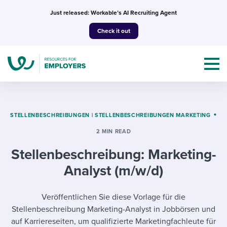
Skip
Just released: Workable’s AI Recruiting Agent
to
Check it out
content
STELLENBESCHREIBUNGEN
|
STELLENBESCHREIBUNGEN MARKETING
2 MIN READ
Topics
Stellenbeschreibung: Marketing-
Templates & Guides
Analyst (m/w/d)
I’m a jobseeker
I NEED HELP WITH...
Veröffentlichen Sie diese Vorlage für die
Stellenbeschreibung Marketing-Analyst in Jobbörsen und
Mobilizing AI in my work
I WANT...
Attend webinars & events
auf Karriereseiten, um qualifizierte Marketingfachleute für