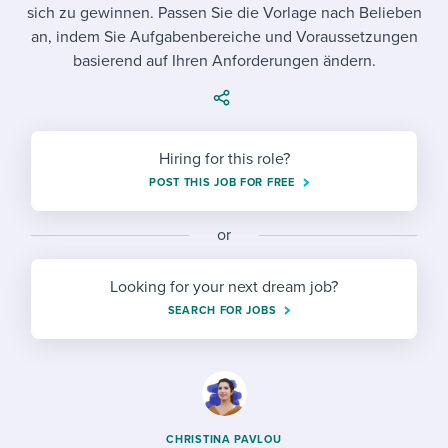
Job description templates
Evaluating candidates
sich zu gewinnen. Passen Sie die Vorlage nach Belieben
I WANT TO LEARN ABOUT...
Workable customer stories
an, indem Sie Aufgabenbereiche und Voraussetzungen
Applying for a job
Interview question templates
Working together with others
Explore Workable
basierend auf Ihren Anforderungen ändern.
Interview process
Policy templates
Maintaining hiring pipelines
Request a demo
Pay & benefits
Onboarding checklists
Developing & retaining people
Hiring for this role?
Career development
Start a free trial
Step-by-step tutorials
POST THIS JOB FOR FREE
Ensuring compliance
Modern working life
Free ebooks & reports
Finding and attracting people
or
Overall career resources
HR terms
Establishing an employer brand
Looking for your next dream job?
SEARCH FOR JOBS
Workable Academy
Digitizing work processes
Candidate/employee experiences
CHRISTINA PAVLOU