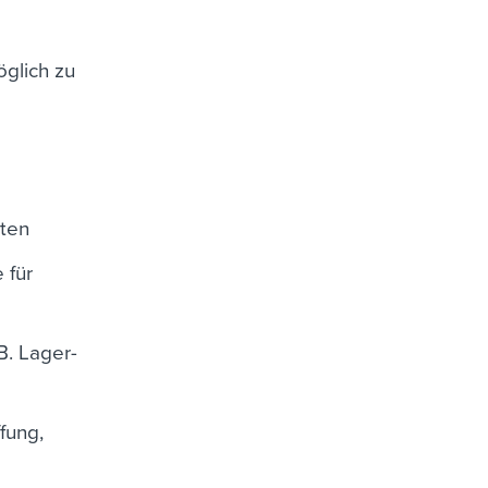
öglich zu
aten
 für
B. Lager-
fung,