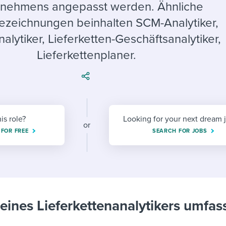
ing an employer brand
 Academy
and tricks for success.
rnehmens angepasst werden. Ähnliche
ezeichnungen beinhalten SCM-Analytiker,
e/employee experiences
Workable customer stories
nalytiker, Lieferketten-Geschäftsanalytiker,
Workable customer stories
Lieferkettenplaner.
Workable customer stories
his role?
Looking for your next dream 
or
 FOR FREE
SEARCH FOR JOBS
eines Lieferkettenanalytikers umfas