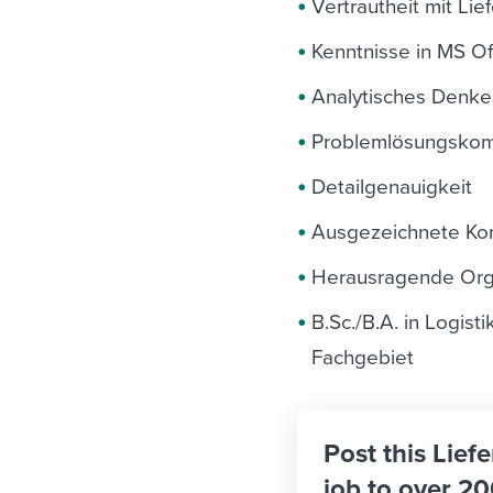
Vertrautheit mit Li
Kenntnisse in MS Of
Analytisches Denke
Problemlösungsko
Detailgenauigkeit
Ausgezeichnete Ko
Herausragende Orga
B.Sc./B.A. in Logis
Fachgebiet
Post this Lief
job to over 20