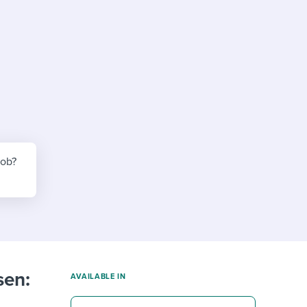
reverse that?
Learn to stay ahead.
Explore Workable
Explore Workable
Explore Workable
job?
sen:
AVAILABLE IN