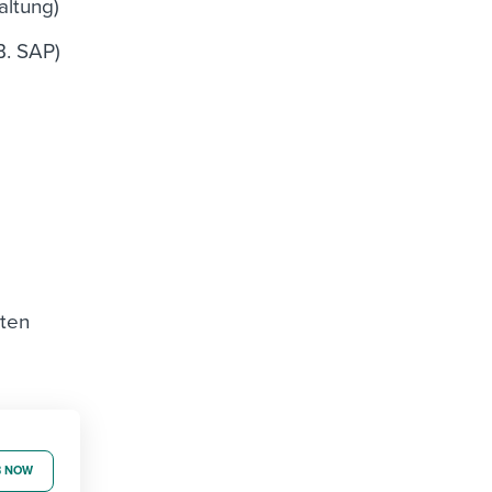
altung)
B. SAP)
dten
B NOW