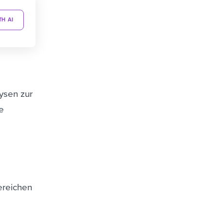
TH AI
ysen zur
ie
ereichen