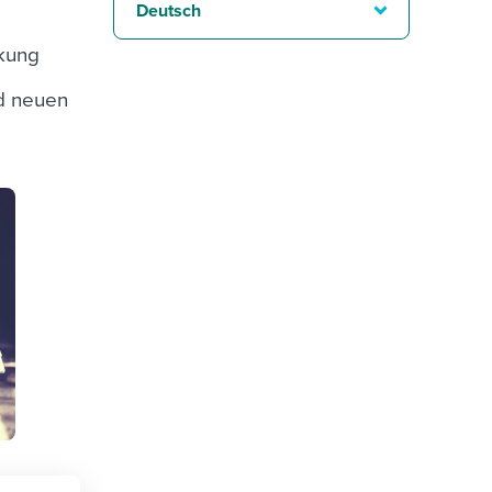
Deutsch
kung
d neuen