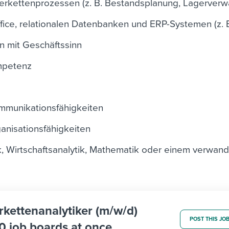
eferkettenprozessen (z. B. Bestandsplanung, Lagerverw
fice, relationalen Datenbanken und ERP-Systemen (z. 
n mit Geschäftssinn
mpetenz
mmunikationsfähigkeiten
nisationsfähigkeiten
tik, Wirtschaftsanalytik, Mathematik oder einem verwan
erkettenanalytiker (m/w/d)
POST THIS JO
0 job boards at once.