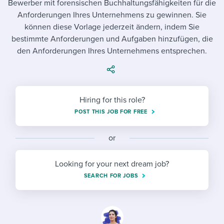
Bewerber mit forensischen Buchhaltungsfähigkeiten für die
Job description templates
Evaluating candidates
I WANT TO LEARN ABOUT...
Workable customer stories
Anforderungen Ihres Unternehmens zu gewinnen. Sie
Applying for a job
Interview question templates
können diese Vorlage jederzeit ändern, indem Sie
Working together with others
Explore Workable
bestimmte Anforderungen und Aufgaben hinzufügen, die
Interview process
Policy templates
Maintaining hiring pipelines
den Anforderungen Ihres Unternehmens entsprechen.
Request a demo
Pay & benefits
Onboarding checklists
Developing & retaining people
Career development
Start a free trial
Step-by-step tutorials
Ensuring compliance
Hiring for this role?
Modern working life
POST THIS JOB FOR FREE
Free ebooks & reports
Finding and attracting people
Overall career resources
HR terms
Establishing an employer brand
or
Workable Academy
Digitizing work processes
Looking for your next dream job?
SEARCH FOR JOBS
Candidate/employee experiences