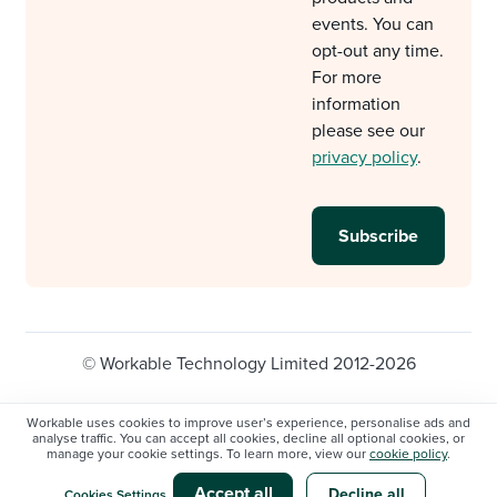
events. You can
opt-out any time.
For more
information
please see our
privacy policy
.
© Workable Technology Limited 2012-2026
Legal
Privacy policy
Cookie Settings
Workable uses cookies to improve user’s experience, personalise ads and
analyse traffic. You can accept all cookies, decline all optional cookies, or
Do not sell/share my personal information
manage your cookie settings. To learn more, view our
cookie policy
.
Modern slavery statement
Accept all
Decline all
Cookies Settings