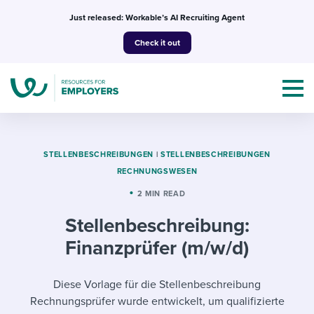
Skip
Just released: Workable’s AI Recruiting Agent
to
Check it out
content
STELLENBESCHREIBUNGEN
|
STELLENBESCHREIBUNGEN
RECHNUNGSWESEN
Topics
2 MIN READ
Stellenbeschreibung:
Templates & Guides
Finanzprüfer (m/w/d)
I’m a jobseeker
I NEED HELP WITH...
Diese Vorlage für die Stellenbeschreibung
Mobilizing AI in my work
I WANT...
Attend webinars & events
Rechnungsprüfer wurde entwickelt, um qualifizierte