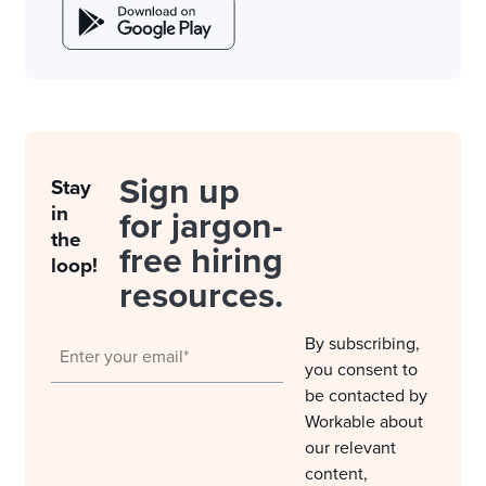
Sign up
Stay
in
for jargon-
the
free hiring
loop!
resources.
By subscribing,
you consent to
be contacted by
Workable about
our relevant
content,