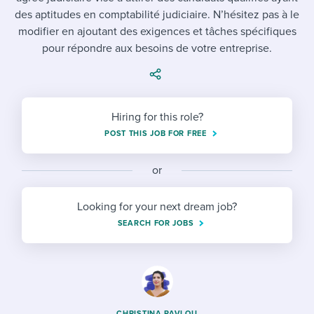
Job description templates
Evaluating candidates
I WANT TO LEARN ABOUT...
Workable customer stories
des aptitudes en comptabilité judiciaire. N’hésitez pas à le
modifier en ajoutant des exigences et tâches spécifiques
Applying for a job
Interview question templates
Working together with others
Explore Workable
pour répondre aux besoins de votre entreprise.
Interview process
Policy templates
Maintaining hiring pipelines
Request a demo
Pay & benefits
Onboarding checklists
Developing & retaining people
Hiring for this role?
Career development
Start a free trial
Step-by-step tutorials
Ensuring compliance
POST THIS JOB FOR FREE
Modern working life
Free ebooks & reports
Finding and attracting people
or
Overall career resources
HR terms
Establishing an employer brand
Looking for your next dream job?
Workable Academy
Digitizing work processes
SEARCH FOR JOBS
Candidate/employee experiences
CHRISTINA PAVLOU