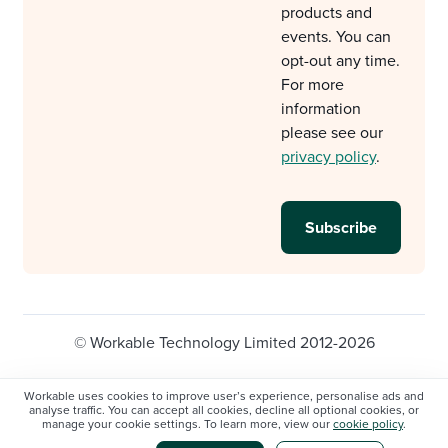
products and
events. You can
opt-out any time.
For more
information
please see our
privacy policy
.
© Workable Technology Limited 2012-2026
Legal
Privacy policy
Cookie Settings
Workable uses cookies to improve user’s experience, personalise ads and
analyse traffic. You can accept all cookies, decline all optional cookies, or
Do not sell/share my personal information
manage your cookie settings. To learn more, view our
cookie policy
.