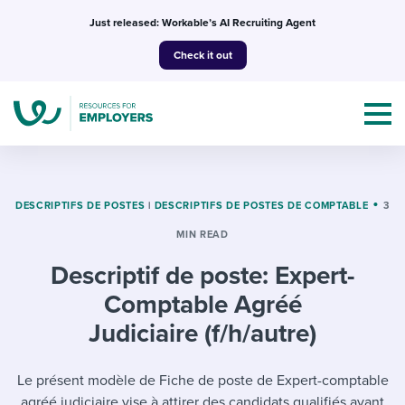
Skip
Just released: Workable’s AI Recruiting Agent
to
Check it out
content
DESCRIPTIFS DE POSTES
|
DESCRIPTIFS DE POSTES DE COMPTABLE
3
MIN READ
Topics
Descriptif de poste: Expert-
Templates & Guides
Comptable Agréé
I’m a jobseeker
Judiciaire (f/h/autre)
I NEED HELP WITH...
Mobilizing AI in my work
I WANT...
Le présent modèle de Fiche de poste de Expert-comptable
Attend webinars & events
agréé judiciaire vise à attirer des candidats qualifiés ayant