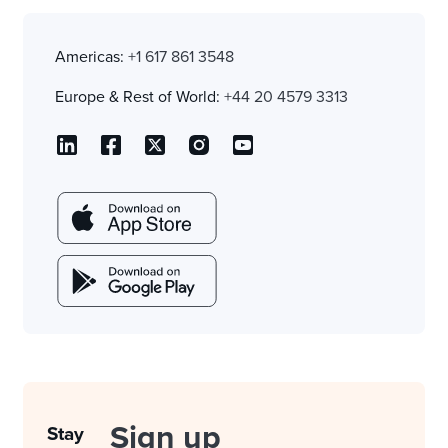
Americas:
+1 617 861 3548
Europe & Rest of World:
+44 20 4579 3313
Sign up
Stay