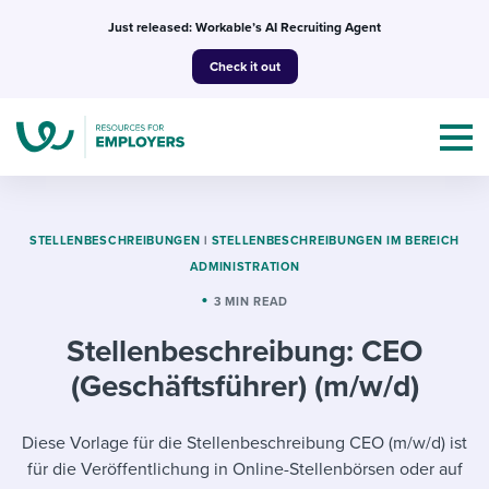
Skip
Just released: Workable’s AI Recruiting Agent
to
Check it out
content
STELLENBESCHREIBUNGEN
|
STELLENBESCHREIBUNGEN IM BEREICH
ADMINISTRATION
Topics
3 MIN READ
Stellenbeschreibung: CEO
Templates & Guides
(Geschäftsführer) (m/w/d)
I’m a jobseeker
I NEED HELP WITH...
Diese Vorlage für die Stellenbeschreibung CEO (m/w/d) ist
Mobilizing AI in my work
I WANT...
Attend webinars & events
für die Veröffentlichung in Online-Stellenbörsen oder auf