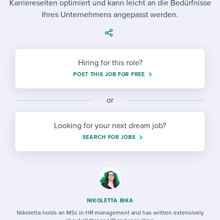
Karriereseiten optimiert und kann leicht an die Bedürfnisse
Job description templates
Evaluating candidates
I WANT TO LEARN ABOUT...
Workable customer stories
Ihres Unternehmens angepasst werden.
Applying for a job
Interview question templates
Working together with others
Explore Workable
Interview process
Policy templates
Maintaining hiring pipelines
Request a demo
Hiring for this role?
Pay & benefits
Onboarding checklists
Developing & retaining people
POST THIS JOB FOR FREE
Career development
Start a free trial
Step-by-step tutorials
Ensuring compliance
or
Modern working life
Free ebooks & reports
Finding and attracting people
Looking for your next dream job?
Overall career resources
HR terms
Establishing an employer brand
SEARCH FOR JOBS
Workable Academy
Digitizing work processes
Candidate/employee experiences
NIKOLETTA BIKA
Nikoletta holds an MSc in HR management and has written extensively