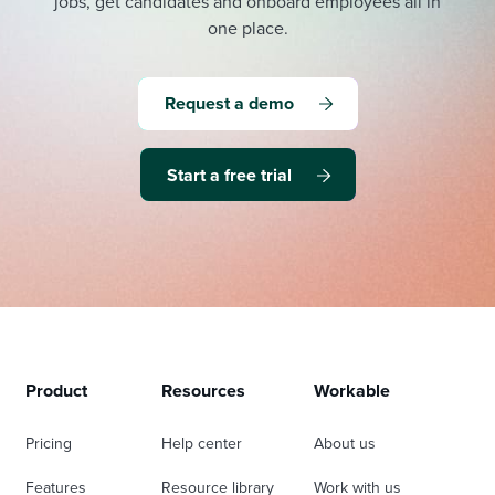
jobs, get candidates and onboard employees all in
one place.
Request a demo
Start a free trial
Product
Resources
Workable
Pricing
Help center
About us
Features
Resource library
Work with us