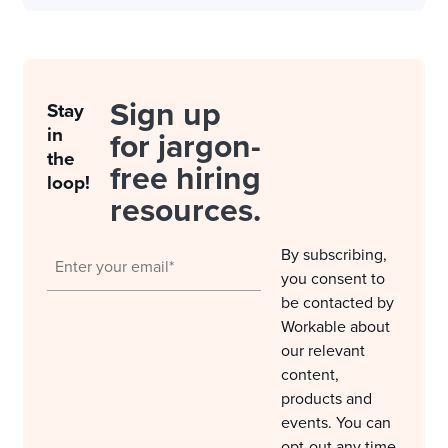
Sign up
Stay
in
for jargon-
the
free hiring
loop!
resources.
By subscribing,
you consent to
be contacted by
Workable about
our relevant
content,
products and
events. You can
opt-out any time.