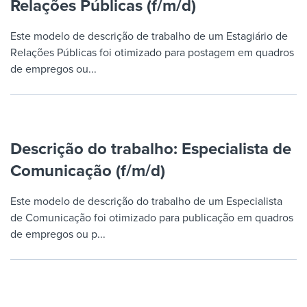
Relações Públicas (f/m/d)
Job description templates
Evaluating candidates
I WANT TO LEARN ABOUT...
Workable customer stories
Applying for a job
Interview question templates
Este modelo de descrição de trabalho de um Estagiário de
Working together with others
Explore Workable
Relações Públicas foi otimizado para postagem em quadros
Interview process
Policy templates
Maintaining hiring pipelines
de empregos ou...
Request a demo
Pay & benefits
Onboarding checklists
Developing & retaining people
Career development
Start a free trial
Step-by-step tutorials
Ensuring compliance
Descrição do trabalho: Especialista de
Modern working life
Free ebooks & reports
Finding and attracting people
Comunicação (f/m/d)
Overall career resources
HR terms
Establishing an employer brand
Este modelo de descrição do trabalho de um Especialista
Workable Academy
de Comunicação foi otimizado para publicação em quadros
Digitizing work processes
de empregos ou p...
Candidate/employee experiences