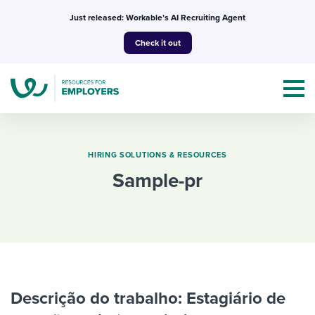
Skip
Just released: Workable’s AI Recruiting Agent
to
Check it out
content
HIRING SOLUTIONS & RESOURCES
sample-pr
Topics
Templates & Guides
I’m a jobseeker
I NEED HELP WITH...
Mobilizing AI in my work
Descrição do trabalho: Estagiário de
I WANT...
Attend webinars & events