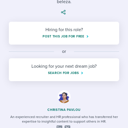
beleza.
Job description templates
Evaluating candidates
I WANT TO LEARN ABOUT...
Workable customer stories
Applying for a job
Interview question templates
Working together with others
Explore Workable
Interview process
Policy templates
Maintaining hiring pipelines
Hiring for this role?
Request a demo
POST THIS JOB FOR FREE
Pay & benefits
Onboarding checklists
Developing & retaining people
Career development
or
Start a free trial
Step-by-step tutorials
Ensuring compliance
Modern working life
Free ebooks & reports
Finding and attracting people
Looking for your next dream job?
SEARCH FOR JOBS
Overall career resources
HR terms
Establishing an employer brand
Workable Academy
Digitizing work processes
Candidate/employee experiences
CHRISTINA PAVLOU
An experienced recruiter and HR professional who has transferred her
expertise to insightful content to support others in HR.