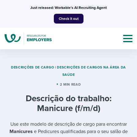
Skip
Just released: Workable’s AI Recruiting Agent
to
Check it out
content
DESCRIÇÕES DE CARGO
|
DESCRIÇÕES DE CARGOS NA ÁREA DA
SAÚDE
Topics
2 MIN READ
Descrição do trabalho:
Templates & Guides
Manicure (f/m/d)
I’m a jobseeker
I NEED HELP WITH...
Use este modelo de descrição de cargo para encontrar
Mobilizing AI in my work
I WANT...
Attend webinars & events
Manicures
e Pedicures qualificadas para o seu salão de