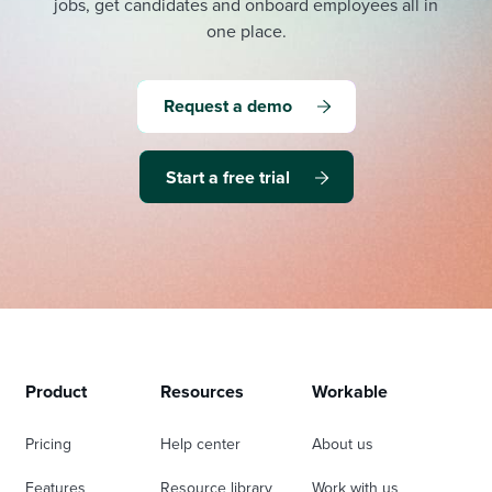
jobs, get candidates and onboard employees all in
one place.
Request a demo
Start a free trial
Product
Resources
Workable
Pricing
Help center
About us
Features
Resource library
Work with us